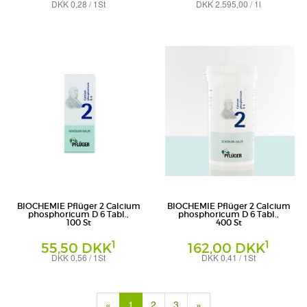
DKK 0,28 / 1St
DKK 2.595,00 / 1l
Tabletten
Tropfen
Homöopathisches Laboratorium Alexander
Homöopathisches Laboratorium Alexander
Pflüger GmbH & Co. KG
Pflüger GmbH & Co. KG
BIOCHEMIE Pflüger 2 Calcium
BIOCHEMIE Pflüger 2 Calcium
phosphoricum D 6 Tabl.,
phosphoricum D 6 Tabl.,
100 St
400 St
1
1
55,50 DKK
162,00 DKK
DKK 0,56 / 1St
DKK 0,41 / 1St
Tabletten
Tabletten
Homöopathisches Laboratorium Alexander
Homöopathisches Laboratorium Alexander
Pflüger GmbH & Co. KG
Pflüger GmbH & Co. KG
(current)
«
1
2
3
»