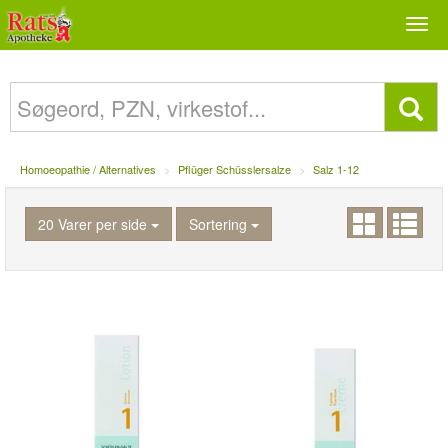
Togg
navi
Homoeopathie / Alternatives
Pflüger Schüsslersalze
Salz 1-12
20 Varer per side
Sortering