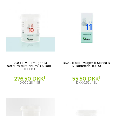
BIOCHEMIE Pflüger 10
BIOCHEMIE Pflüger 11 Silicea D
Natrium sulfuricum D 6 Tabl.,
12 Tabletten, 100 St
1000 St
1
1
276,50 DKK
55,50 DKK
DKK 0,28 / 1St
DKK 0,56 / 1St
Tabletten
Tabletten
Homöopathisches Laboratorium Alexander
Homöopathisches Laboratorium Alexander
Pflüger GmbH & Co. KG
Pflüger GmbH & Co. KG