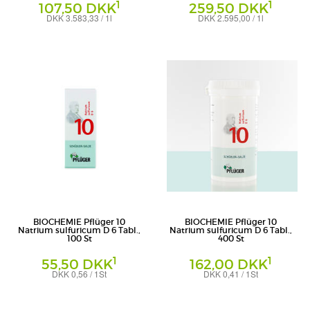
1
1
107,50 DKK
259,50 DKK
DKK 3.583,33 / 1l
DKK 2.595,00 / 1l
Tropfen
Tropfen
Homöopathisches Laboratorium Alexander
Homöopathisches Laboratorium Alexander
Pflüger GmbH & Co. KG
Pflüger GmbH & Co. KG
BIOCHEMIE Pflüger 10
BIOCHEMIE Pflüger 10
Natrium sulfuricum D 6 Tabl.,
Natrium sulfuricum D 6 Tabl.,
100 St
400 St
1
1
55,50 DKK
162,00 DKK
DKK 0,56 / 1St
DKK 0,41 / 1St
Tabletten
Tabletten
Homöopathisches Laboratorium Alexander
Homöopathisches Laboratorium Alexander
Pflüger GmbH & Co. KG
Pflüger GmbH & Co. KG