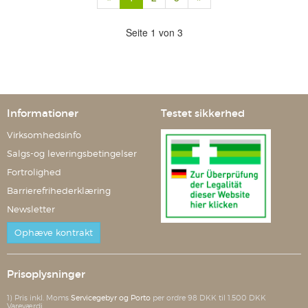
Seite 1 von 3
Informationer
Testet sikkerhed
Virksomhedsinfo
Salgs-og leveringsbetingelser
Fortrolighed
Barrierefrihederklæring
Newsletter
Ophæve kontrakt
Prisoplysninger
1) Pris inkl. Moms
Servicegebyr og Porto
per ordre 98 DKK til 1.500 DKK
Vareværdi.