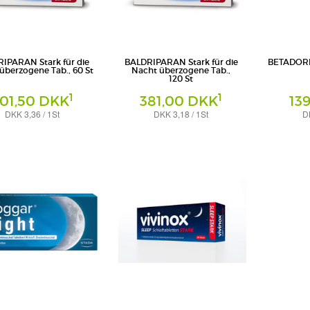
IPARAN Stark für die
BALDRIPARAN Stark für die
BETADORM 
überzogene Tab., 60 St
Nacht überzogene Tab.,
120 St
1
1
01,50 DKK
381,00 DKK
13
DKK 3,36 / 1St
DKK 3,18 / 1St
D
e Tabletten
Überzogene Tabletten
Tabletten
GP GmbH
PharmaSGP GmbH
Recordati P