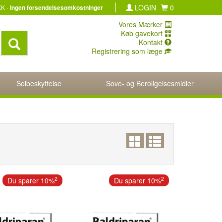
LOGIN
0
KK -
Ingen forsendelsesomkostninger
Vores Mærker
Køb gavekort
Kontakt
Registrering som læge
Solbeskyttelse
Sove- og Beroligelsesmidler
2
2
Du sparer 10%
Du sparer 10%