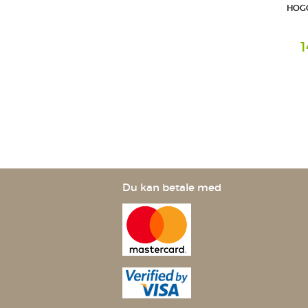
HOGG
1
Tabletten
STADA Co
GmbH
Du kan betale med