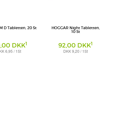
D Tabletten, 20 St
HOGGAR Night Tabletten,
10 St
1
1
9,00 DKK
92,00 DKK
KK 6,95 / 1St
DKK 9,20 / 1St
Tabletten
harma GmbH
STADA Consumer Health Deutschland
GmbH