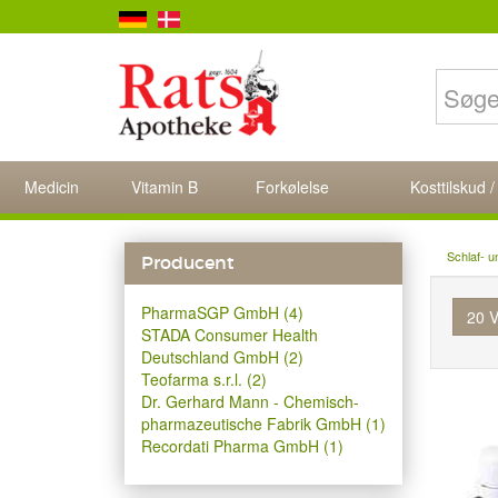
Medicin
Vitamin B
Forkølelse
Kosttilskud /
Schlaf- u
Producent
PharmaSGP GmbH (4)
20 V
STADA Consumer Health
Deutschland GmbH (2)
Teofarma s.r.l. (2)
Dr. Gerhard Mann - Chemisch-
pharmazeutische Fabrik GmbH (1)
Recordati Pharma GmbH (1)