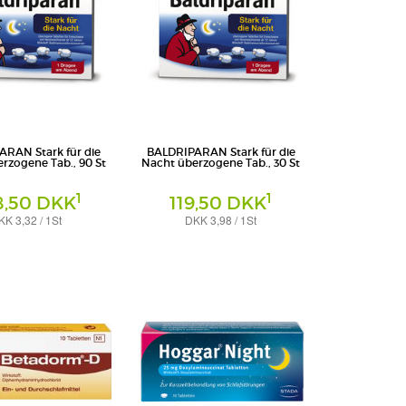
RAN Stark für die
BALDRIPARAN Stark für die
rzogene Tab., 90 St
Nacht überzogene Tab., 30 St
1
1
8,50 DKK
119,50 DKK
KK 3,32 / 1St
DKK 3,98 / 1St
bletten
Überzogene Tabletten
 GmbH
PharmaSGP GmbH