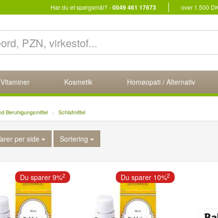
Har du et spørgsmål? -
0049 461 17673
over 1.500 D
 Vitaminer
Kosmetik
Homøopati / Alternativ
nd Beruhigungsmittel
Schlafmittel
arer per side
Sortering
2
2
Du sparer 9%
Du sparer 10%