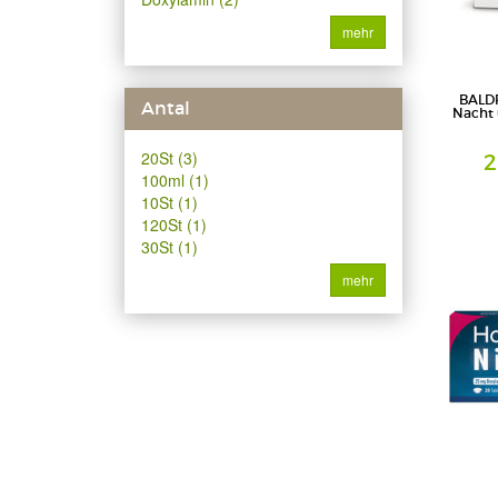
mehr
BALDR
Antal
Nacht 
20St (3)
2
100ml (1)
10St (1)
Überzogen
PharmaS
120St (1)
30St (1)
mehr