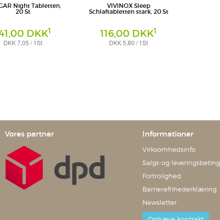
AR Night Tabletten,
VIVINOX Sleep
20 St
Schlaftabletten stark, 20 St
1
1
41,00 DKK
116,00 DKK
DKK 7,05 / 1St
DKK 5,80 / 1St
Tabletten
nsumer Health Deutschland
Dr. Gerhard Mann - Chemisch-
pharmazeutische Fabrik GmbH
Vores partner
Informationer
Virksomhedsinfo
Salgs-og leveringsbeting
Fortrolighed
Barrierefrihederklæring
Newsletter
Ophæve kontrakt