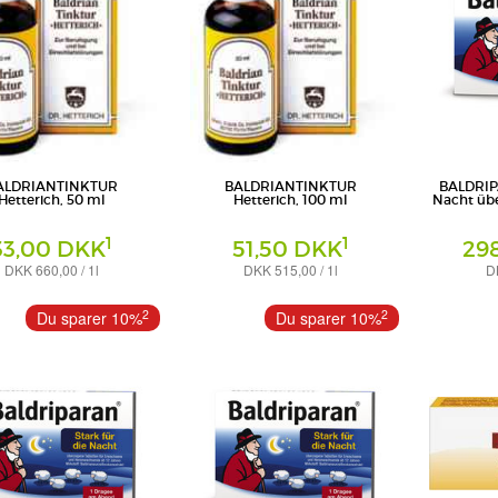
ALDRIANTINKTUR
BALDRIANTINKTUR
BALDRIPA
Hetterich, 50 ml
Hetterich, 100 ml
Nacht übe
1
1
33,00 DKK
51,50 DKK
29
DKK 660,00 / 1l
DKK 515,00 / 1l
D
Tinktur
Überzogene Ta
.r.l.
Teofarma s.r.l.
PharmaSGP
2
2
Du sparer 10%
Du sparer 10%