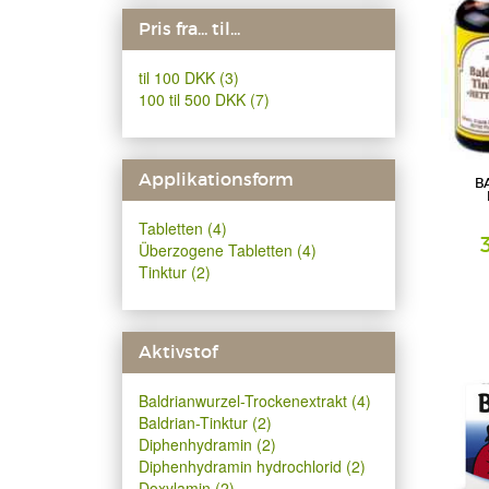
Pris fra... til...
til 100 DKK (3)
100 til 500 DKK (7)
Applikationsform
B
Tabletten (4)
Überzogene Tabletten (4)
Tinktur (2)
Tinktur
Teofarma s
Aktivstof
Baldrianwurzel-Trockenextrakt (4)
Baldrian-Tinktur (2)
Diphenhydramin (2)
Diphenhydramin hydrochlorid (2)
Doxylamin (2)