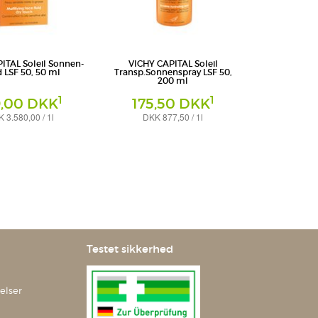
ITAL Soleil Sonnen-
VICHY CAPITAL Soleil
d LSF 50, 50 ml
Transp.Sonnenspray LSF 50,
200 ml
1
1
9,00 DKK
175,50 DKK
 3.580,00 / 1l
DKK 877,50 / 1l
Spray
chland GmbH -
L'Oreal Deutschland GmbH -
eich VICHY
Geschäftsbereich VICHY
Testet sikkerhed
elser