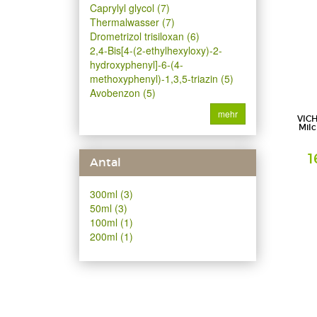
Caprylyl glycol (7)
Thermalwasser (7)
Drometrizol trisiloxan (6)
2,4-Bis[4-(2-ethylhexyloxy)-2-
hydroxyphenyl]-6-(4-
methoxyphenyl)-1,3,5-triazin (5)
Avobenzon (5)
mehr
VICH
Milc
1
Antal
Milch
300ml (3)
L'Oreal D
Geschäft
50ml (3)
100ml (1)
200ml (1)