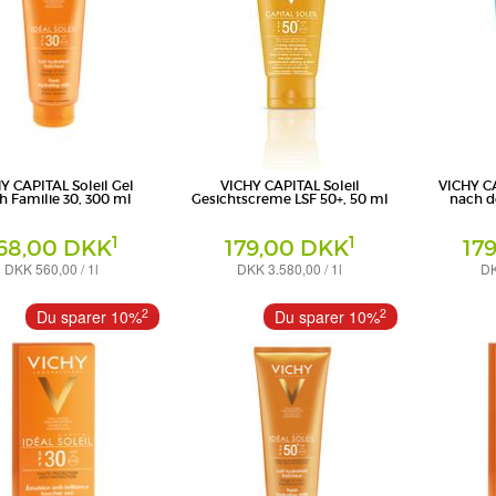
Y CAPITAL Soleil Gel
VICHY CAPITAL Soleil
VICHY CA
h Familie 30, 300 ml
Gesichtscreme LSF 50+, 50 ml
nach d
1
1
68,00 DKK
179,00 DKK
17
DKK 560,00 / 1l
DKK 3.580,00 / 1l
DK
Creme
Milch
eutschland GmbH -
L'Oreal Deutschland GmbH -
L'Oreal Deuts
2
2
Du sparer 10%
Du sparer 10%
sbereich VICHY
Geschäftsbereich VICHY
Geschäftsber