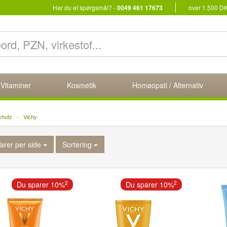
Har du et spørgsmål? -
0049 461 17673
over 1.500 D
 Vitaminer
Kosmetik
Homøopati / Alternativ
chutz
Vichy
arer per side
Sortering
2
2
Du sparer 10%
Du sparer 10%