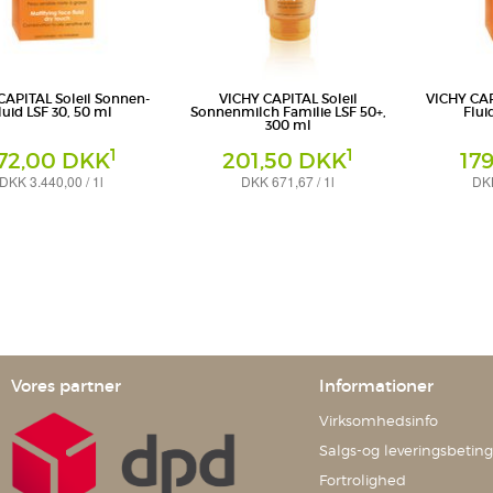
CAPITAL Soleil Sonnen-
VICHY CAPITAL Soleil
VICHY CAP
luid LSF 30, 50 ml
Sonnenmilch Familie LSF 50+,
Flui
300 ml
1
1
72,00 DKK
201,50 DKK
17
DKK 3.440,00 / 1l
DKK 671,67 / 1l
DKK
Milch
Gel
eutschland GmbH -
L'Oreal Deutschland GmbH -
L'Oreal Deuts
sbereich VICHY
Geschäftsbereich VICHY
Geschäftsber
Vores partner
Informationer
Virksomhedsinfo
Salgs-og leveringsbeting
Fortrolighed