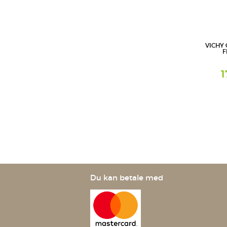
VICHY 
F
1
Milch
L'Oreal D
Geschäft
Du kan betale med