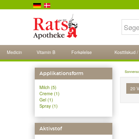
Medicin
Vitamin B
Forkølelse
Kosttilskud /
Sonnens
Applikationsform
Milch (5)
20 V
Creme (1)
Gel (1)
Spray (1)
Aktivstof