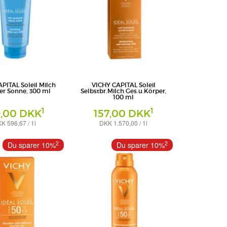
PITAL Soleil Milch
VICHY CAPITAL Soleil
er Sonne, 300 ml
Selbstbr.Milch Ges.u.Körper,
100 ml
1
1
9,00 DKK
157,00 DKK
K 596,67 / 1l
DKK 1.570,00 / 1l
Milch
chland GmbH -
L'Oreal Deutschland GmbH -
2
2
Du sparer 10%
Du sparer 10%
eich VICHY
Geschäftsbereich VICHY