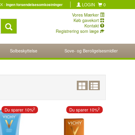
LOGIN
0
KK -
Ingen forsendelsesomkostninger
Vores Mærker
Køb gavekort
Kontakt
Registrering som læge
Solbeskyttelse
Sove- og Beroligelsesmidler
2
2
Du sparer 10%
Du sparer 10%