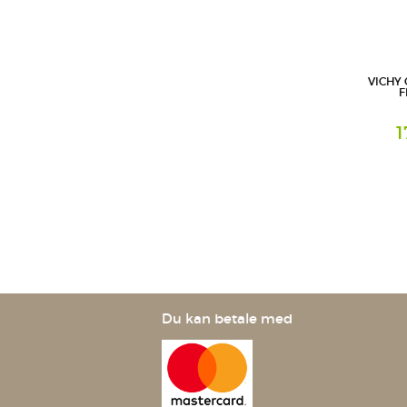
VICHY 
F
1
Milch
L'Oreal D
Geschäft
Du kan betale med