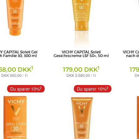
Y CAPITAL Soleil Gel
VICHY CAPITAL Soleil
VICHY CA
h Familie 30, 300 ml
Gesichtscreme LSF 50+, 50 ml
nach d
1
1
68,00 DKK
179,00 DKK
17
DKK 560,00 / 1l
DKK 3.580,00 / 1l
DK
Creme
Milch
eutschland GmbH -
L'Oreal Deutschland GmbH -
L'Oreal Deuts
2
2
Du sparer 10%
Du sparer 10%
sbereich VICHY
Geschäftsbereich VICHY
Geschäftsber