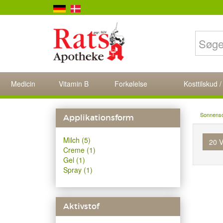
Medicin
Vitamin B
Forkølelse
Kosttilskud /
Sonnens
Applikationsform
Milch (5)
20 V
Creme (1)
Gel (1)
Spray (1)
Aktivstof