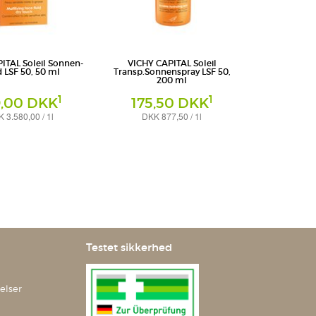
ITAL Soleil Sonnen-
VICHY CAPITAL Soleil
d LSF 50, 50 ml
Transp.Sonnenspray LSF 50,
200 ml
1
1
9,00 DKK
175,50 DKK
 3.580,00 / 1l
DKK 877,50 / 1l
Spray
chland GmbH -
L'Oreal Deutschland GmbH -
eich VICHY
Geschäftsbereich VICHY
Testet sikkerhed
elser