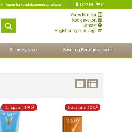
LOGIN
0
KK -
Ingen forsendelsesomkostninger
Vores Mærker
Køb gavekort
Kontakt
Registrering som læge
Solbeskyttelse
Sove- og Beroligelsesmidler
2
2
Du sparer 10%
Du sparer 10%