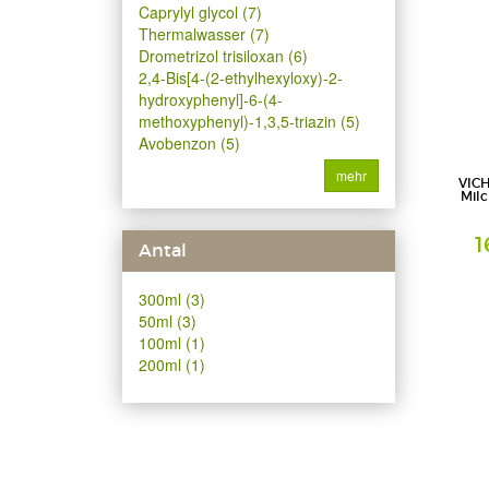
Caprylyl glycol (7)
Thermalwasser (7)
Drometrizol trisiloxan (6)
2,4-Bis[4-(2-ethylhexyloxy)-2-
hydroxyphenyl]-6-(4-
methoxyphenyl)-1,3,5-triazin (5)
Avobenzon (5)
mehr
VICH
Milc
1
Antal
Milch
300ml (3)
L'Oreal D
Geschäft
50ml (3)
100ml (1)
200ml (1)