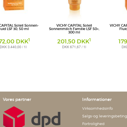
CAPITAL Soleil Sonnen-
VICHY CAPITAL Soleil
VICHY CAP
luid LSF 30, 50 ml
Sonnenmilch Familie LSF 50+,
Flui
300 ml
1
1
72,00 DKK
201,50 DKK
17
DKK 3.440,00 / 1l
DKK 671,67 / 1l
DKK
Milch
Gel
eutschland GmbH -
L'Oreal Deutschland GmbH -
L'Oreal Deuts
sbereich VICHY
Geschäftsbereich VICHY
Geschäftsber
Vores partner
Informationer
Virksomhedsinfo
Salgs-og leveringsbeting
Fortrolighed