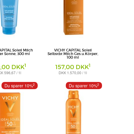
PITAL Soleil Milch
VICHY CAPITAL Soleil
er Sonne, 300 ml
Selbstbr.Milch Ges.u.Körper,
100 ml
1
1
9,00 DKK
157,00 DKK
K 596,67 / 1l
DKK 1.570,00 / 1l
Milch
chland GmbH -
L'Oreal Deutschland GmbH -
2
2
Du sparer 10%
Du sparer 10%
eich VICHY
Geschäftsbereich VICHY