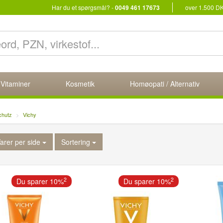
Har du et spørgsmål? -
0049 461 17673
over 1.500 D
 Vitaminer
Kosmetik
Homøopati / Alternativ
chutz
Vichy
arer per side
Sortering
2
2
Du sparer 10%
Du sparer 10%