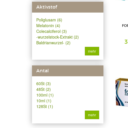
Aktivstof
Poliglusam (6)
Melatonin (4)
FOR
Colecalciferol (3)
-wurzelstock-Extrakt (2)
3
Baldrianwurzel- (2)
mehr
Tabletten
Certmedic
Antal
60St (3)
48St (2)
100ml (1)
10ml (1)
128St (1)
mehr