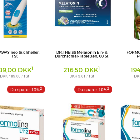
AWAY neo Stichheiler,
DR.THEISS Melatonin Ein- &
FORMOL
1 St
Durchschlaf-Tabletten, 60 St
P
1
1
89,00 DKK
216,50 DKK
19
DKK 189,00 / 1St
DKK 3,61 / 1St
DKK
Tabletten
Pulver
 GmbH
Dr. Theiss Naturwaren GmbH
Certmedica In
2
2
Du sparer 10%
Du sparer 10%