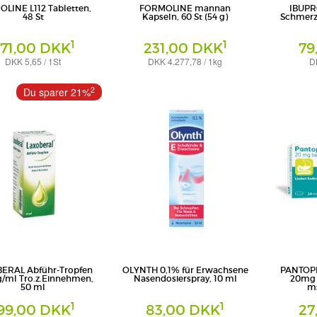
LINE L112 Tabletten,
FORMOLINE mannan
IBUP
48 St
Kapseln, 60 St (54 g)
Schmerz
1
1
71,00 DKK
231,00 DKK
79
DKK 5,65 / 1St
DKK 4.277,78 / 1kg
D
Kapseln
Filmtabletten
a International GmbH
Certmedica International GmbH
HEUMANN P
2
Du sparer 21%
Generica KG
ERAL Abführ-Tropfen
OLYNTH 0,1% für Erwachsene
PANTOP
g/ml Tro.z.Einnehmen,
Nasendosierspray, 10 ml
20mg 
50 ml
ms
1
1
99,00 DKK
83,00 DKK
27