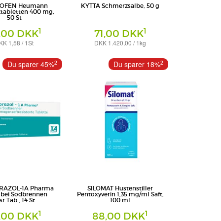
ROFEN Heumann
KYTTA Schmerzsalbe, 50 g
tabletten 400 mg,
50 St
1
1
,00 DKK
71,00 DKK
KK 1,58 / 1St
DKK 1.420,00 / 1kg
Creme
HARMA GmbH & Co.
WICK Pharma - Zweigniederlassung der
2
2
Du sparer 45%
Du sparer 18%
Procter & Gamble GmbH
RAZOL-1A Pharma
SILOMAT Hustenstiller
bei Sodbrennen
Pentoxyverin 1,35 mg/ml Saft,
r.Tab., 14 St
100 ml
1
1
,00 DKK
88,00 DKK