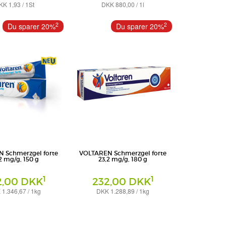
KK 1,93 / 1St
DKK 880,00 / 1l
nsaftresistent
Lösung zum Einnehmen
GmbH
STADA Consumer Health Deutschland
2
2
Du sparer 20%
Du sparer 20%
GmbH
 Schmerzgel forte
VOLTAREN Schmerzgel forte
2 mg/g, 150 g
23,2 mg/g, 180 g
1
1
2,00 DKK
232,00 DKK
1.346,67 / 1kg
DKK 1.288,89 / 1kg
Gel
any GmbH
Haleon Germany GmbH