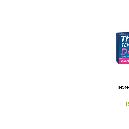
Tropfen 
A. Natte
THOMA
Fi
1
Filmtablet
A. Natte