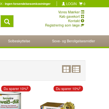
LOGIN
0
KK -
Ingen forsendelsesomkostninger
Vores Mærker
Køb gavekort
Kontakt
Registrering som læge
Solbeskyttelse
Sove- og Beroligelsesmidler
2
2
Du sparer 10%
Du sparer 10%