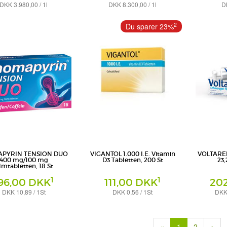
DKK 3.980,00 / 1l
DKK 8.300,00 / 1l
D
zum Einnehmen
Nasendosierspray
Tabletten mage
rmann & Cie GmbH
Kenvue Germany GmbH (OTC)
1A Pharma 
2
Du sparer 23%
PYRIN TENSION DUO
VIGANTOL 1.000 I.E. Vitamin
VOLTAREN
400 mg/100 mg
D3 Tabletten, 200 St
23,
lmtabletten, 18 St
1
1
96,00 DKK
111,00 DKK
20
DKK 10,89 / 1St
DKK 0,56 / 1St
DKK 
ten
Tabletten
Gel
rmann & Cie GmbH
WICK Pharma - Zweigniederlassung der
Haleon Germ
Procter & Gamble GmbH
(current)
«
1
2
»