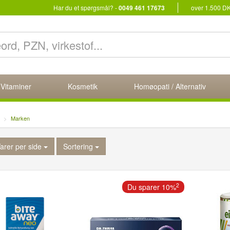
Har du et spørgsmål? -
0049 461 17673
over 1.500 D
 Vitaminer
Kosmetik
Homøopati / Alternativ
Marken
arer per side
Sortering
2
Du sparer 10%