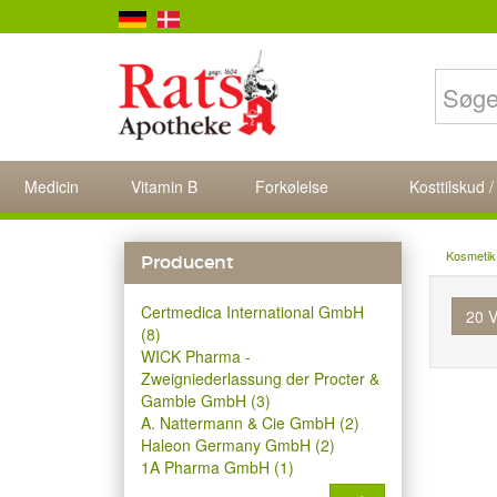
Medicin
Vitamin B
Forkølelse
Kosttilskud /
Kosmetik
Producent
Certmedica International GmbH
20 V
(8)
WICK Pharma -
Zweigniederlassung der Procter &
Gamble GmbH (3)
A. Nattermann & Cie GmbH (2)
Haleon Germany GmbH (2)
1A Pharma GmbH (1)