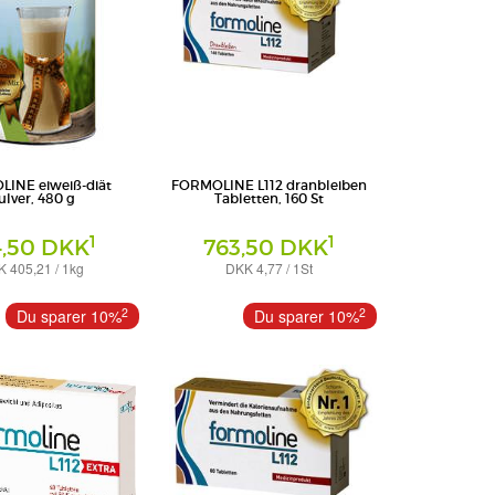
INE eiweiß-diät
FORMOLINE L112 dranbleiben
ulver, 480 g
Tabletten, 160 St
1
1
4,50 DKK
763,50 DKK
 405,21 / 1kg
DKK 4,77 / 1St
Tabletten
ternational GmbH
Certmedica International GmbH
2
2
Du sparer 10%
Du sparer 10%