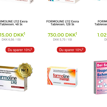
MOLINE L112 Extra
FORMOLINE L112 Extra
FORMO
Tabletten, 48 St
Tabletten, 128 St
Tablette
1
1
15,00 DKK
730,00 DKK
1.0
DKK 6,56 / 1St
DKK 5,70 / 1St
D
Tabletten
Tabletten
a International GmbH
Certmedica International GmbH
Certmedica In
2
2
Du sparer 10%
Du sparer 10%