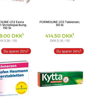
LINE L112 Extra
FORMOLINE L112 Tabletten,
n Vorteilspackung,
80 St
192 St
1
1
29,00 DKK
414,50 DKK
KK 5,36 / 1St
DKK 5,18 / 1St
Tabletten
ternational GmbH
Certmedica International GmbH
2
2
Du sparer 20%
Du sparer 34%