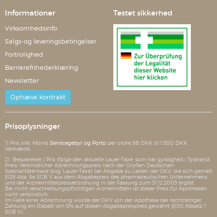
Informationer
Testet sikkerhed
Virksomhedsinfo
Salgs-og leveringsbetingelser
Fortrolighed
Barrierefrihederklæring
Newsletter
Ophæve kontrakt
Prisoplysninger
1) Pris inkl. Moms
Servicegebyr og Porto
per ordre 98 DKK til 1.500 DKK
Vareværdi.
2) Besparelser / Pris ifølge den aktuelle Lauer-Taxe, som har gyldighed i Tyskland.
Preis: Verbindlicher Abrechnungspreis nach der Großen Deutschen
Spezialitätentaxe (sog. Lauer-Taxe) bei Abgabe zu Lasten der GKV, die sich gemäß
§129 Abs. 5a SGB V aus dem Abgabepreis des pharmazeutischen Unternehmens
und der Arzneimittelpreisverordnung in der Fassung zum 31.12.2003 ergibt.
Bei nicht verschreibungspflichtigen Arzneimitteln ist dieser Preis für Apotheken
nicht verbindlich.
Im Falle einer Abrechnung würde der GKV von der Apotheke bei rechtzeitiger
Zahlung ein Rabatt von 5% auf diesen Abgabepreispreis gewährt (§130 Absatz 1
SGB V).