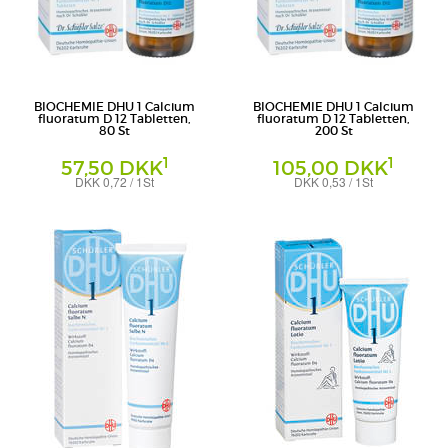
BIOCHEMIE DHU 1 Calcium
BIOCHEMIE DHU 1 Calcium
fluoratum D 12 Tabletten,
fluoratum D 12 Tabletten,
80 St
200 St
1
1
57,50 DKK
105,00 DKK
DKK 0,72 / 1St
DKK 0,53 / 1St
Tabletten
Tabletten
DHU-Arzneimittel GmbH & Co. KG
DHU-Arzneimittel GmbH & Co. KG