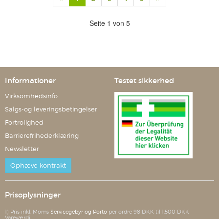
Seite 1 von 5
Informationer
Testet sikkerhed
Virksomhedsinfo
Salgs-og leveringsbetingelser
Fortrolighed
Barrierefrihederklæring
Newsletter
Ophæve kontrakt
Prisoplysninger
1) Pris inkl. Moms
Servicegebyr og Porto
per ordre 98 DKK til 1.500 DKK
Vareværdi.