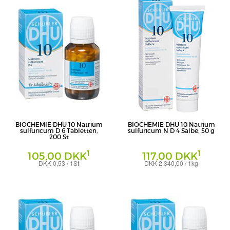
BIOCHEMIE DHU 10 Natrium
BIOCHEMIE DHU 10 Natrium
sulfuricum D 6 Tabletten,
sulfuricum N D 4 Salbe, 50 g
200 St
1
1
105,00 DKK
117,00 DKK
DKK 0,53 / 1St
DKK 2.340,00 / 1kg
Tabletten
Salbe
DHU-Arzneimittel GmbH & Co. KG
DHU-Arzneimittel GmbH & Co. KG