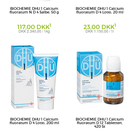
BIOCHEMIE DHU 1 Calcium
BIOCHEMIE DHU 1 Calcium
fluoratum N D 4 Salbe, 50 g
fluoratum D 4 Lotio, 20 ml
1
1
117,00 DKK
23,00 DKK
DKK 2.340,00 / 1kg
DKK 1.150,00 / 1l
Salbe
Creme
DHU-Arzneimittel GmbH & Co. KG
DHU-Arzneimittel GmbH & Co. KG
BIOCHEMIE DHU 1 Calcium
BIOCHEMIE DHU 1 Calcium
fluoratum D 4 Lotio, 200 ml
fluoratum D 12 Tabletten,
420 St