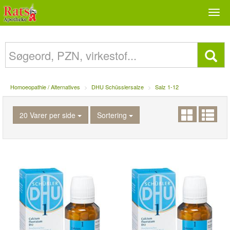
Togg
navi
Homoeopathie / Alternatives
DHU Schüsslersalze
Salz 1-12
20 Varer per side
Sortering