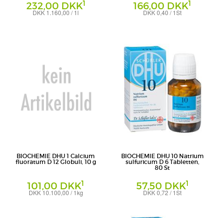
1
1
232,00 DKK
166,00 DKK
DKK 1.160,00 / 1l
DKK 0,40 / 1St
Creme
Tabletten
DHU-Arzneimittel GmbH & Co. KG
DHU-Arzneimittel GmbH & Co. KG
BIOCHEMIE DHU 1 Calcium
BIOCHEMIE DHU 10 Natrium
fluoratum D 12 Globuli, 10 g
sulfuricum D 6 Tabletten,
80 St
1
1
101,00 DKK
57,50 DKK
DKK 10.100,00 / 1kg
DKK 0,72 / 1St
Globuli
Tabletten
DHU-Arzneimittel GmbH & Co. KG
DHU-Arzneimittel GmbH & Co. KG