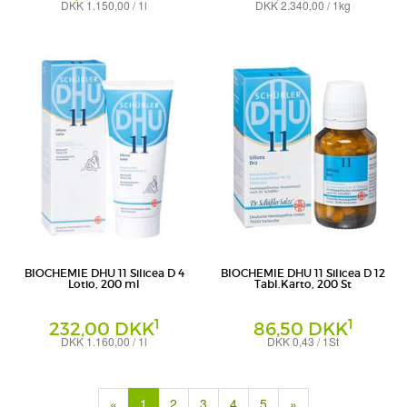
DKK 1.150,00 / 1l
DKK 2.340,00 / 1kg
Creme
Salbe
DHU-Arzneimittel GmbH & Co. KG
DHU-Arzneimittel GmbH & Co. KG
BIOCHEMIE DHU 11 Silicea D 4
BIOCHEMIE DHU 11 Silicea D 12
Lotio, 200 ml
Tabl.Karto, 200 St
1
1
232,00 DKK
86,50 DKK
DKK 1.160,00 / 1l
DKK 0,43 / 1St
Creme
Tabletten
DHU-Arzneimittel GmbH & Co. KG
DHU-Arzneimittel GmbH & Co. KG
(current)
«
1
2
3
4
5
»