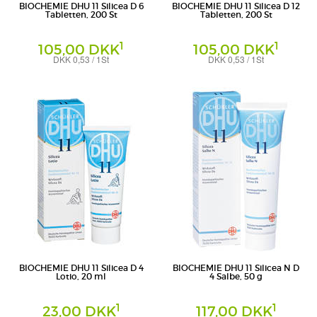
BIOCHEMIE DHU 11 Silicea D 6
BIOCHEMIE DHU 11 Silicea D 12
Tabletten, 200 St
Tabletten, 200 St
1
1
105,00 DKK
105,00 DKK
DKK 0,53 / 1St
DKK 0,53 / 1St
Tabletten
Tabletten
DHU-Arzneimittel GmbH & Co. KG
DHU-Arzneimittel GmbH & Co. KG
BIOCHEMIE DHU 11 Silicea D 4
BIOCHEMIE DHU 11 Silicea N D
Lotio, 20 ml
4 Salbe, 50 g
1
1
23,00 DKK
117,00 DKK