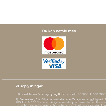
Du kan betale med
Prisoplysninger
1) Pris inkl. Moms
Servicegebyr og Porto
per ordre 98 DKK til 1.500 DKK 
2) Besparelser / Pris ifølge den aktuelle Lauer-Taxe, som har gyldighed 
§129 Abs. 5a SGB V aus dem Abgabepreis des pharmazeutischen Unterneh
Bei nicht verschreibungspflichtigen Arzneimitteln ist dieser Preis für Apo