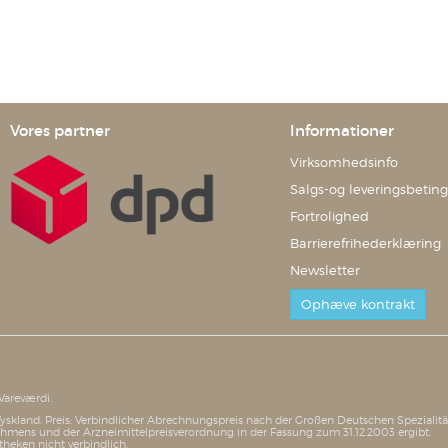
Vores partner
Informationer
Virksomhedsinfo
Salgs-og leveringsbeting
Fortrolighed
Barrierefrihederklæring
Newsletter
Ophæve kontrakt
Vareværdi.
i Tyskland. Preis: Verbindlicher Abrechnungspreis nach der Großen Deutschen Speziali
mens und der Arzneimittelpreisverordnung in der Fassung zum 31.12.2003 ergibt.
theken nicht verbindlich.