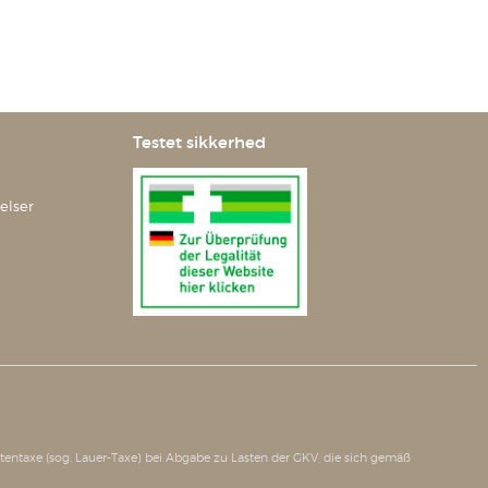
Testet sikkerhed
elser
tätentaxe (sog. Lauer-Taxe) bei Abgabe zu Lasten der GKV, die sich gemäß