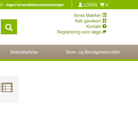
LOGIN
0
KK -
Ingen forsendelsesomkostninger
Vores Mærker
Køb gavekort
Kontakt
Registrering som læge
Solbeskyttelse
Sove- og Beroligelsesmidler