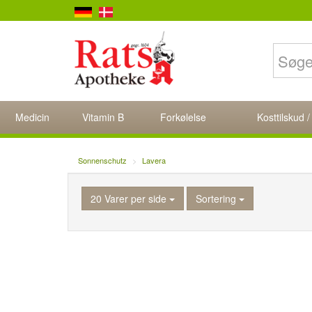
Medicin
Vitamin B
Forkølelse
Kosttilskud /
Sonnenschutz
Lavera
20 Varer per side
Sortering