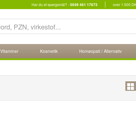
Har du et spørgsmål? -
0049 461 17673
over 1.500 D
 Vitaminer
Kosmetik
Homøopati / Alternativ