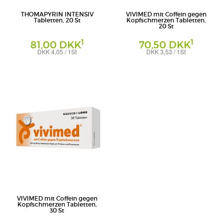
THOMAPYRIN INTENSIV
VIVIMED mit Coffein gegen
Tabletten, 20 St
Kopfschmerzen Tabletten,
20 St
1
1
81,00 DKK
70,50 DKK
DKK 4,05 / 1St
DKK 3,53 / 1St
Tabletten
Tabletten
A. Nattermann & Cie GmbH
Dr. Gerhard Mann - Chemisch-
pharmazeutische Fabrik GmbH
VIVIMED mit Coffein gegen
Kopfschmerzen Tabletten,
30 St