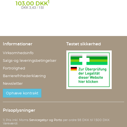
1
103,00 DKK
DKK 3,43 / 1St
Tabletten
Dr. Gerhard Mann - Chemisch-
pharmazeutische Fabrik GmbH
Informationer
Testet sikkerhed
Virksomhedsinfo
Salgs-og leveringsbetingelser
Fortrolighed
Barrierefrihederklæring
Newsletter
Ophæve kontrakt
Prisoplysninger
1) Pris inkl. Moms
Servicegebyr og Porto
per ordre 98 DKK til 1.500 DKK
Vareværdi.