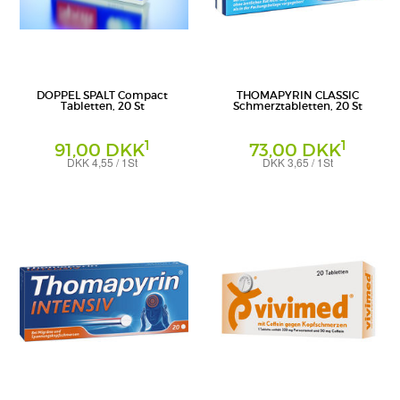
DOPPEL SPALT Compact
THOMAPYRIN CLASSIC
Tabletten, 20 St
Schmerztabletten, 20 St
1
1
91,00 DKK
73,00 DKK
DKK 4,55 / 1St
DKK 3,65 / 1St
Tabletten
Tabletten
PharmaSGP GmbH
A. Nattermann & Cie GmbH