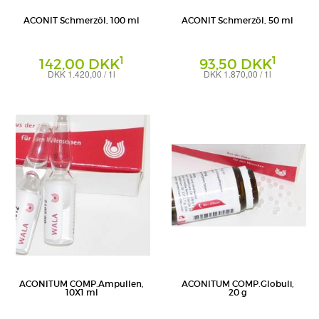
ACONIT Schmerzöl, 100 ml
ACONIT Schmerzöl, 50 ml
1
1
142,00 DKK
93,50 DKK
DKK 1.420,00 / 1l
DKK 1.870,00 / 1l
Öl
Öl
WALA Heilmittel GmbH
WALA Heilmittel GmbH
ACONITUM COMP.Ampullen,
ACONITUM COMP.Globuli,
10X1 ml
20 g