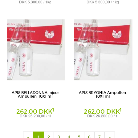
DKK 5.300,00 / 1kg
DKK 5.300,00 / 1kg
Globuli
Globuli
WALA Heilmittel GmbH
WALA Heilmittel GmbH
APIS BELLADONNA Inject
APIS BRYONIA Ampullen,
Ampullen, 10X1 ml
10X1 ml
1
1
262,00 DKK
262,00 DKK
DKK 26.200,00 / 1l
DKK 26.200,00 / 1l
Ampullen
Ampullen
WALA Heilmittel GmbH
WALA Heilmittel GmbH
(current)
«
1
2
3
4
5
6
7
»