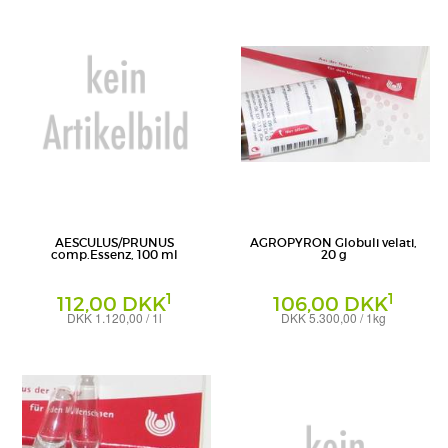
AESCULUS/PRUNUS
AGROPYRON Globuli velati,
comp.Essenz, 100 ml
20 g
1
1
112,00 DKK
106,00 DKK
DKK 1.120,00 / 1l
DKK 5.300,00 / 1kg
Essenz
Globuli
WALA Heilmittel GmbH
WALA Heilmittel GmbH