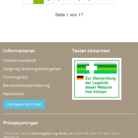
Seite 1 von 17
Informationer
Testet sikkerhed
Virksomhedsinfo
Salgs-og leveringsbetingelser
Fortrolighed
Barrierefrihederklæring
Newsletter
Ophæve kontrakt
Prisoplysninger
1) Pris inkl. Moms
Servicegebyr og Porto
per ordre 98 DKK til 1.500 DKK
Vareværdi.