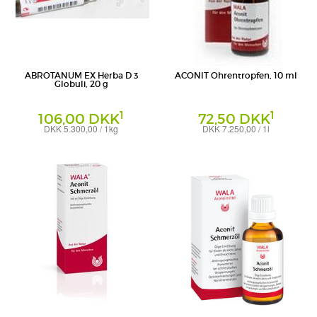
ABROTANUM EX Herba D 3
ACONIT Ohrentropfen, 10 ml
Globuli, 20 g
1
1
106,00 DKK
72,50 DKK
DKK 5.300,00 / 1kg
DKK 7.250,00 / 1l
Globuli
Ohrentropfen
WALA Heilmittel GmbH
WALA Heilmittel GmbH