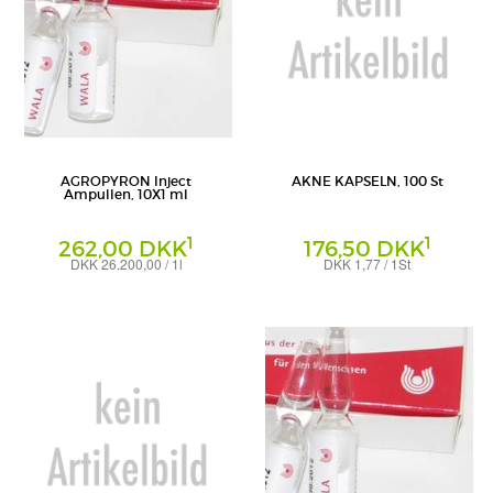
AGROPYRON Inject
AKNE KAPSELN, 100 St
Ampullen, 10X1 ml
1
1
262,00 DKK
176,50 DKK
DKK 26.200,00 / 1l
DKK 1,77 / 1St
Ampullen
Kapseln
WALA Heilmittel GmbH
WALA Heilmittel GmbH