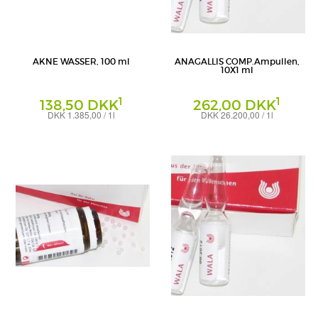
AKNE WASSER, 100 ml
ANAGALLIS COMP.Ampullen,
10X1 ml
1
1
138,50 DKK
262,00 DKK
DKK 1.385,00 / 1l
DKK 26.200,00 / 1l
Lösung
Ampullen
WALA Heilmittel GmbH
WALA Heilmittel GmbH