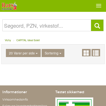
Togg
navi
Vichy
CAPITAL Ideal Soleil
20 Varer per side
Sortering
Informationer
Testet sikkerhed
Virksomhedsinfo
Salgs-og leveringsbetingelser