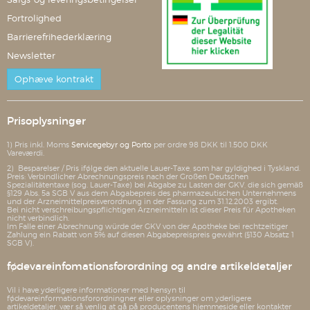
Fortrolighed
Barrierefrihederklæring
Newsletter
Ophæve kontrakt
Prisoplysninger
1) Pris inkl. Moms
Servicegebyr og Porto
per ordre 98 DKK til 1.500 DKK
Vareværdi.
2) Besparelser / Pris ifølge den aktuelle Lauer-Taxe, som har gyldighed i Tyskland.
Preis: Verbindlicher Abrechnungspreis nach der Großen Deutschen
Spezialitätentaxe (sog. Lauer-Taxe) bei Abgabe zu Lasten der GKV, die sich gemäß
§129 Abs. 5a SGB V aus dem Abgabepreis des pharmazeutischen Unternehmens
und der Arzneimittelpreisverordnung in der Fassung zum 31.12.2003 ergibt.
Bei nicht verschreibungspflichtigen Arzneimitteln ist dieser Preis für Apotheken
nicht verbindlich.
Im Falle einer Abrechnung würde der GKV von der Apotheke bei rechtzeitiger
Zahlung ein Rabatt von 5% auf diesen Abgabepreispreis gewährt (§130 Absatz 1
SGB V).
fødevareinfomationsforordning og andre artikeldetaljer
Vil i have yderligere informationer med hensyn til
fødevareinformationsforordningner eller oplysninger om yderligere
artikeldetaljer, vær så venlig at gå på producentens hjemmeside eller kontakter