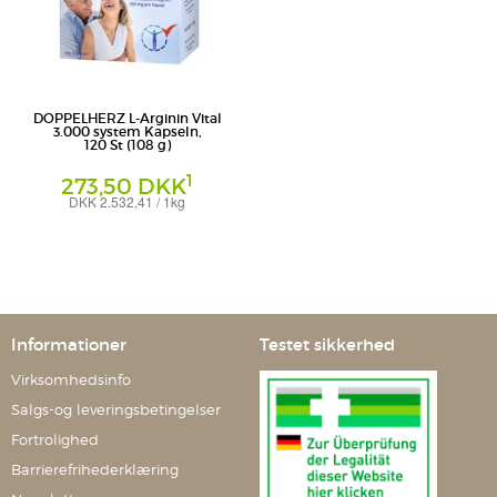
DOPPELHERZ L-Arginin Vital
3.000 system Kapseln,
120 St (108 g)
1
273,50 DKK
DKK 2.532,41 / 1kg
Kapseln
Queisser Pharma GmbH & Co. KG
Informationer
Testet sikkerhed
Virksomhedsinfo
Salgs-og leveringsbetingelser
Fortrolighed
Barrierefrihederklæring