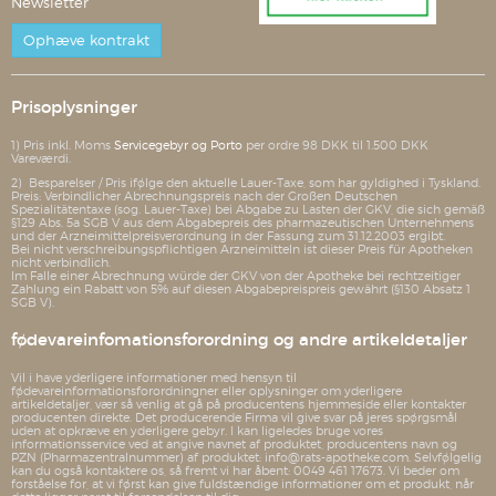
Newsletter
Ophæve kontrakt
Prisoplysninger
1) Pris inkl. Moms
Servicegebyr og Porto
per ordre 98 DKK til 1.500 DKK
Vareværdi.
2) Besparelser / Pris ifølge den aktuelle Lauer-Taxe, som har gyldighed i Tyskland.
Preis: Verbindlicher Abrechnungspreis nach der Großen Deutschen
Spezialitätentaxe (sog. Lauer-Taxe) bei Abgabe zu Lasten der GKV, die sich gemäß
§129 Abs. 5a SGB V aus dem Abgabepreis des pharmazeutischen Unternehmens
und der Arzneimittelpreisverordnung in der Fassung zum 31.12.2003 ergibt.
Bei nicht verschreibungspflichtigen Arzneimitteln ist dieser Preis für Apotheken
nicht verbindlich.
Im Falle einer Abrechnung würde der GKV von der Apotheke bei rechtzeitiger
Zahlung ein Rabatt von 5% auf diesen Abgabepreispreis gewährt (§130 Absatz 1
SGB V).
fødevareinfomationsforordning og andre artikeldetaljer
Vil i have yderligere informationer med hensyn til
fødevareinformationsforordningner eller oplysninger om yderligere
artikeldetaljer, vær så venlig at gå på producentens hjemmeside eller kontakter
producenten direkte. Det producerende Firma vil give svar på jeres spørgsmål
uden at opkræve en yderligere gebyr. I kan ligeledes bruge vores
informationsservice ved at angive navnet af produktet, producentens navn og
PZN (Pharmazentralnummer) af produktet: info@rats-apotheke.com. Selvfølgelig
kan du også kontaktere os, så fremt vi har åbent: 0049 461 17673. Vi beder om
forståelse for, at vi først kan give fuldstændige informationer om et produkt, når