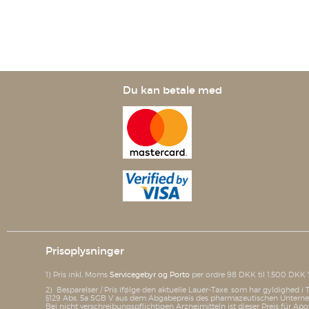
Du kan betale med
Prisoplysninger
1) Pris inkl. Moms
Servicegebyr og Porto
per ordre 98 DKK til 1.500 DKK 
2) Besparelser / Pris ifølge den aktuelle Lauer-Taxe, som har gyldighed 
§129 Abs. 5a SGB V aus dem Abgabepreis des pharmazeutischen Unterneh
Bei nicht verschreibungspflichtigen Arzneimitteln ist dieser Preis für Apo