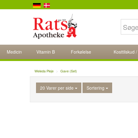
Medicin
Vitamin B
Forkølelse
Kosttilskud /
Weleda Pleje
Gave (Set)
20 Varer per side
Sortering