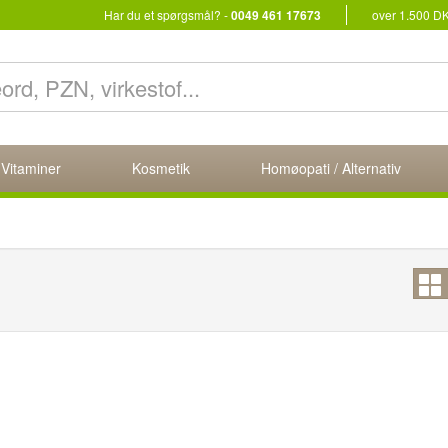
Har du et spørgsmål? -
0049 461 17673
over 1.500 D
 Vitaminer
Kosmetik
Homøopati / Alternativ