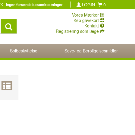
LOGIN
0
KK -
Ingen forsendelsesomkostninger
Vores Mærker
Køb gavekort
Kontakt
Registrering som læge
Solbeskyttelse
Sove- og Beroligelsesmidler