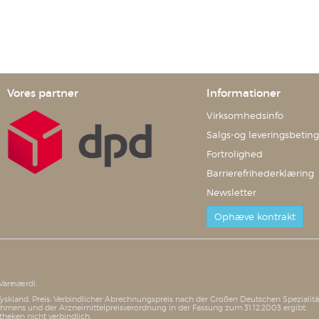
Vores partner
Informationer
Virksomhedsinfo
Salgs-og leveringsbeting
Fortrolighed
Barrierefrihederklæring
Newsletter
Ophæve kontrakt
Vareværdi.
i Tyskland. Preis: Verbindlicher Abrechnungspreis nach der Großen Deutschen Speziali
mens und der Arzneimittelpreisverordnung in der Fassung zum 31.12.2003 ergibt.
theken nicht verbindlich.