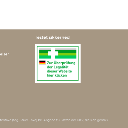
Testet sikkerhed
elser
tätentaxe (sog. Lauer-Taxe) bei Abgabe zu Lasten der GKV, die sich gemäß