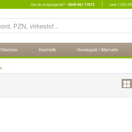
Har du et spørgsmål? -
0049 461 17673
over 1.500 D
 Vitaminer
Kosmetik
Homøopati / Alternativ
er