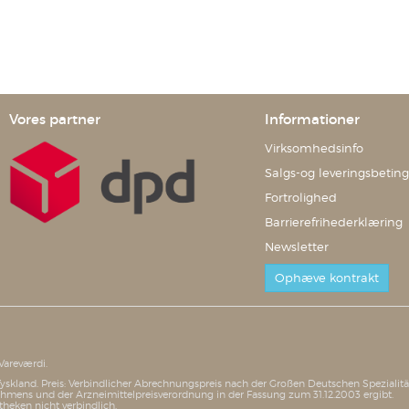
Vores partner
Informationer
Virksomhedsinfo
Salgs-og leveringsbeting
Fortrolighed
Barrierefrihederklæring
Newsletter
Ophæve kontrakt
Vareværdi.
i Tyskland. Preis: Verbindlicher Abrechnungspreis nach der Großen Deutschen Speziali
mens und der Arzneimittelpreisverordnung in der Fassung zum 31.12.2003 ergibt.
theken nicht verbindlich.