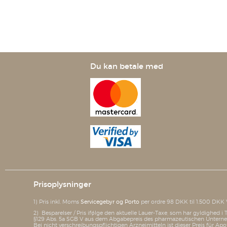
Du kan betale med
Prisoplysninger
1) Pris inkl. Moms
Servicegebyr og Porto
per ordre 98 DKK til 1.500 DKK 
2) Besparelser / Pris ifølge den aktuelle Lauer-Taxe, som har gyldighed 
§129 Abs. 5a SGB V aus dem Abgabepreis des pharmazeutischen Unterneh
Bei nicht verschreibungspflichtigen Arzneimitteln ist dieser Preis für Apo