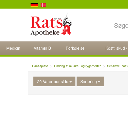
Medicin
Vitamin B
Forkølelse
Kosttilskud /
Hansaplast
Lindring af muskel- og rygsmerter
Sensitive Plast
20 Varer per side
Sortering