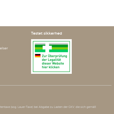
Testet sikkerhed
elser
tätentaxe (sog. Lauer-Taxe) bei Abgabe zu Lasten der GKV, die sich gemäß