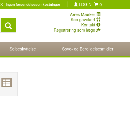
LOGIN
0
KK -
Ingen forsendelsesomkostninger
Vores Mærker
Køb gavekort
Kontakt
Registrering som læge
Solbeskyttelse
Sove- og Beroligelsesmidler