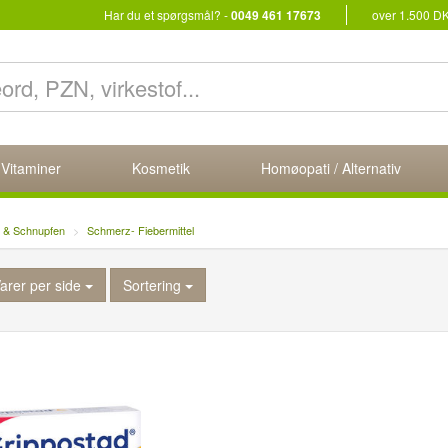
Har du et spørgsmål? -
0049 461 17673
over 1.500 D
 Vitaminer
Kosmetik
Homøopati / Alternativ
g & Schnupfen
Schmerz- Fiebermittel
arer per side
Sortering