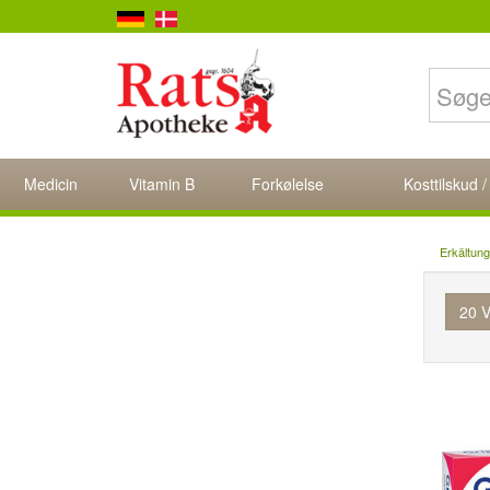
Medicin
Vitamin B
Forkølelse
Kosttilskud /
Erkältun
20 V