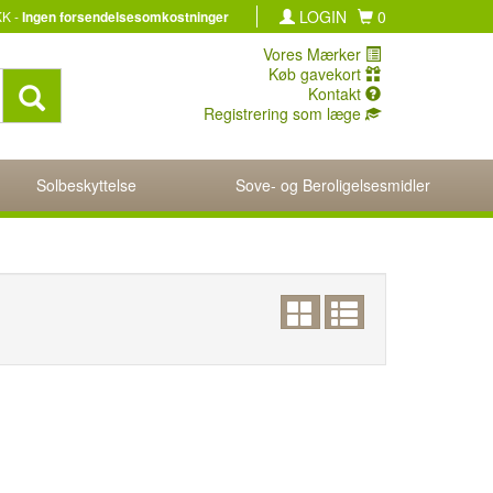
LOGIN
0
KK -
Ingen forsendelsesomkostninger
Vores Mærker
Køb gavekort
Kontakt
Registrering som læge
Solbeskyttelse
Sove- og Beroligelsesmidler