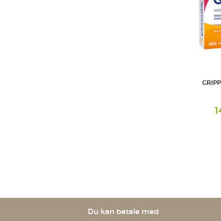
GRIPP
1
Hartkapse
STADA Co
GmbH
Du kan betale med