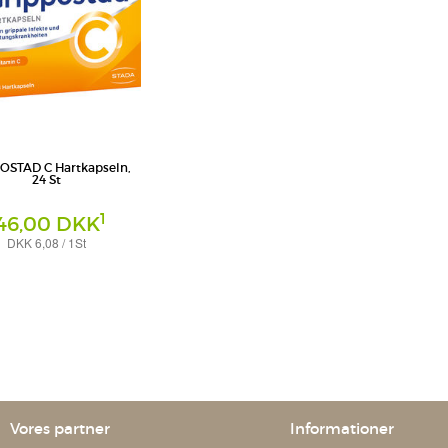
OSTAD C Hartkapseln,
24 St
1
46,00 DKK
DKK 6,08 / 1St
ln
nsumer Health Deutschland
Vores partner
Informationer