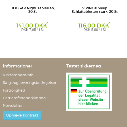
HOGGAR Night Tabletten,
VIVINOX Sleep
20 St
Schlaftabletten stark, 20 St
1
1
141,00 DKK
116,00 DKK
DKK 7,05 / 1St
DKK 5,80 / 1St
Tabletten
Tabletten
STADA Consumer Health Deutschland
Dr. Gerhard Mann - Chemisch-
GmbH
pharmazeutische Fabrik GmbH
Informationer
Testet sikkerhed
Virksomhedsinfo
Salgs-og leveringsbetingelser
Fortrolighed
Barrierefrihederklæring
Newsletter
Ophæve kontrakt