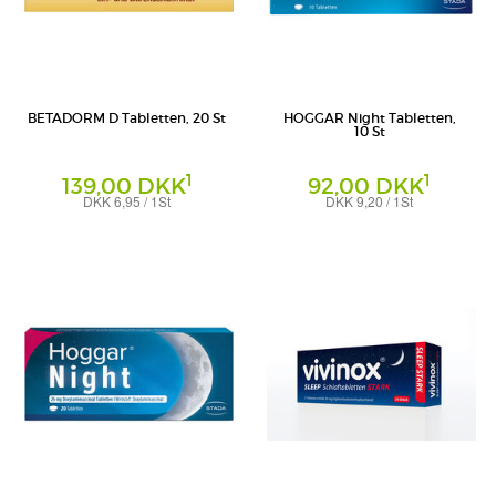
BETADORM D Tabletten, 20 St
HOGGAR Night Tabletten,
10 St
1
1
139,00 DKK
92,00 DKK
DKK 6,95 / 1St
DKK 9,20 / 1St
Tabletten
Tabletten
Recordati Pharma GmbH
STADA Consumer Health Deutschland
GmbH