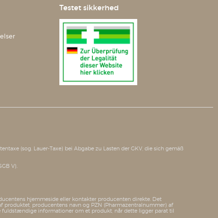
Testet sikkerhed
elser
tätentaxe (sog. Lauer-Taxe) bei Abgabe zu Lasten der GKV, die sich gemäß
SGB V).
producentens hjemmeside eller kontakter producenten direkte. Det
net af produktet, producentens navn og PZN (Pharmazentralnummer) af
e fuldstændige informationer om et produkt, når dette ligger parat til