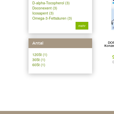
D-alpha-Tocopherol (3)
Doconexent (3)
Icosapent (3)
Omega-3-Fettsäuren (3)
mehr
Antal
DOP
Konze
120St (1)
30St (1)
D
60St (1)
Kapseln
Queisser