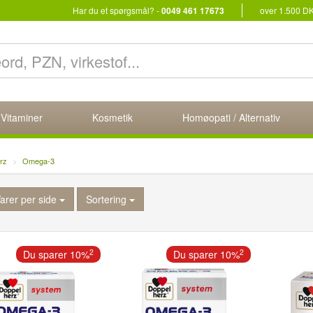
Har du et spørgsmål? -
0049 461 17673
over 1.500 D
 Vitaminer
Kosmetik
Homøopati / Alternativ
rz
Omega-3
arer per side
Sortering
2
2
Du sparer 10%
Du sparer 10%