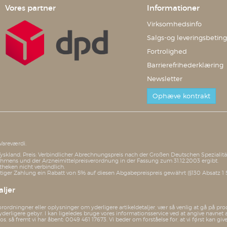
Vores partner
Informationer
Virksomhedsinfo
Salgs-og leveringsbeting
Fortrolighed
Barrierefrihederklæring
Newsletter
Ophæve kontrakt
Vareværdi.
i Tyskland. Preis: Verbindlicher Abrechnungspreis nach der Großen Deutschen Speziali
mens und der Arzneimittelpreisverordnung in der Fassung zum 31.12.2003 ergibt.
theken nicht verbindlich.
iger Zahlung ein Rabatt von 5% auf diesen Abgabepreispreis gewährt (§130 Absatz 1 
ljer
orordningner eller oplysninger om yderligere artikeldetaljer, vær så venlig at gå på 
yderligere gebyr. I kan ligeledes bruge vores informationsservice ved at angive nav
 så fremt vi har åbent: 0049 461 17673. Vi beder om forståelse for, at vi først kan giv