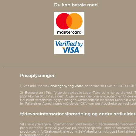
Du kan betale med
Prisoplysninger
1) Pris inkl. Moms
Servicegebyr og Porto
per ordre 98 DKK til 1.500 DKK 
2) Besparelser / Pris ifølge den aktuelle Lauer-Taxe, som har gyldighed 
§129 Abs. 5a SGB V aus dem Abgabepreis des pharmazeutischen Unterneh
Bei nicht verschreibungspflichtigen Arzneimitteln ist dieser Preis für Apo
Im Falle einer Abrechnung würde der GKV von der Apotheke bei rechtzeit
fødevareinfomationsforordning og andre artikeldeta
Vil i have yderligere informationer med hensyn til fødevareinformationsf
producerende Firma vil give svar på jeres spørgsmål uden at opkræve en 
produktet: info@rats-apotheke.com. Selvfølgelig kan du også kontaktere os,
forsendelsen til dig