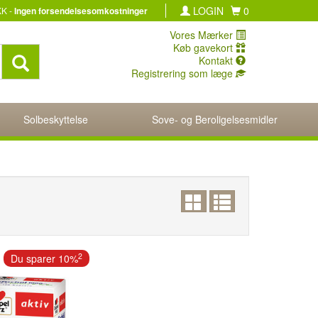
LOGIN
0
KK -
Ingen forsendelsesomkostninger
Vores Mærker
Køb gavekort
Kontakt
Registrering som læge
Solbeskyttelse
Sove- og Beroligelsesmidler
2
Du sparer 10%