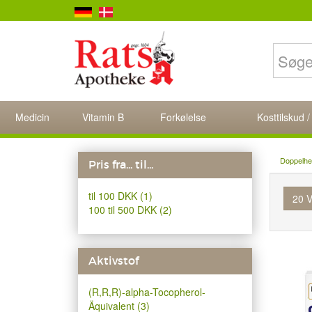
Medicin
Vitamin B
Forkølelse
Kosttilskud /
Doppelhe
Pris fra... til...
til 100 DKK (1)
20 V
100 til 500 DKK (2)
Aktivstof
(R,R,R)-alpha-Tocopherol-
Äquivalent (3)