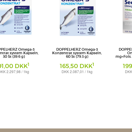
PELHERZ Omega-3
DOPPELHERZ Omega-3
DOPPEL
ntrat system Kapseln,
Konzentrat system Kapseln,
Om
30 St (39.6 g)
60 St (79.3 g)
mg+Fols.K
1
1
91,00 DKK
165,50 DKK
19
KK 2.297,98 / 1kg
DKK 2.087,01 / 1kg
DKK 
Kapseln
Kapseln
 Pharma GmbH & Co. KG
Queisser Pharma GmbH & Co. KG
Queisser Ph