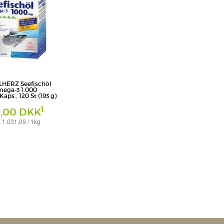
HERZ Seefischöl
ega-3 1.000
aps., 120 St (193 g)
1
9,00 DKK
1.031,09 / 1kg
arma GmbH & Co. KG