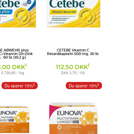
E ABWEHR plus
CETEBE Vitamin C
C+Vitamin D3+Zink
Retardkapseln 500 mg, 30 St
, 60 St (39.2 g)
1
1
5,00 DKK
112,50 DKK
5.739,80 / 1kg
DKK 3,75 / 1St
Hartkapseln
er Health Deutschland
STADA Consumer Health Deutschland
2
2
Du sparer 10%
Du sparer 10%
GmbH