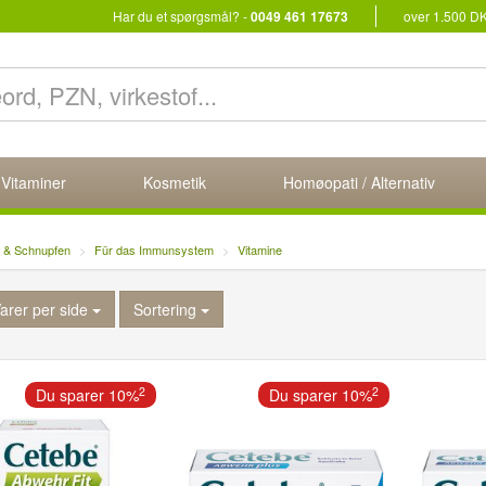
Har du et spørgsmål? -
0049 461 17673
over 1.500 D
 Vitaminer
Kosmetik
Homøopati / Alternativ
g & Schnupfen
Für das Immunsystem
Vitamine
arer per side
Sortering
2
2
Du sparer 10%
Du sparer 10%