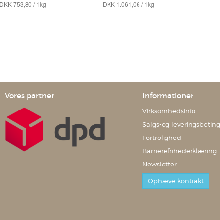
DKK 753,80 / 1kg
DKK 1.061,06 / 1kg
llen
Trinkampullen
- pharmazeutische Vertriebs
Orthomol - pharmazeutische Vertriebs
GmbH
Vores partner
Informationer
Virksomhedsinfo
Salgs-og leveringsbeting
Fortrolighed
Barrierefrihederklæring
Newsletter
Ophæve kontrakt