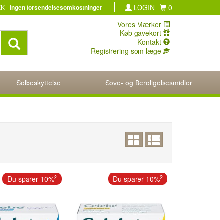
LOGIN
0
KK -
Ingen forsendelsesomkostninger
Vores Mærker
Køb gavekort
Kontakt
Registrering som læge
Solbeskyttelse
Sove- og Beroligelsesmidler
2
2
Du sparer 10%
Du sparer 10%