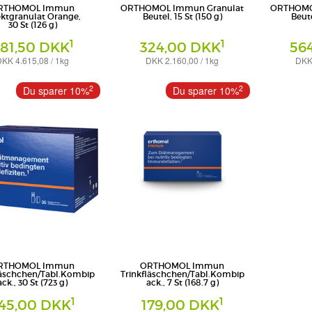
RTHOMOL Immun
ORTHOMOL Immun Granulat
ORTHOMO
ektgranulat Orange,
Beutel, 15 St (150 g)
Beute
30 St (126 g)
1
1
81,50 DKK
324,00 DKK
56
KK 4.615,08 / 1kg
DKK 2.160,00 / 1kg
DKK 
Beutel
Beutel
- pharmazeutische Vertriebs
Orthomol - pharmazeutische Vertriebs
Orthomol - ph
2
2
Du sparer 10%
Du sparer 10%
GmbH
GmbH
RTHOMOL Immun
ORTHOMOL Immun
läschchen/Tabl.Kombip
Trinkfläschchen/Tabl.Kombip
ack., 30 St (723 g)
ack., 7 St (168.7 g)
1
1
45,00 DKK
179,00 DKK