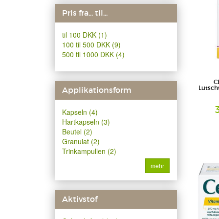
Pris fra... til...
til 100 DKK (1)
100 til 500 DKK (9)
500 til 1000 DKK (4)
C
Lutscht
Applikationsform
Kapseln (4)
Hartkapseln (3)
Lutschtabl
Beutel (2)
STADA Co
Granulat (2)
GmbH
Trinkampullen (2)
mehr
Aktivstof