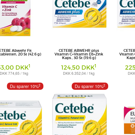
ETEBE Abwehr Fit
CETEBE ABWEHR plus
CETEB
abletten, 20 St (42.6 g)
Vitamin C+Vitamin D3+Zink
Vitamin 
Kaps., 30 St (19.6 g)
Kaps.
1
1
33,00 DKK
124,50 DKK
22
DKK 774,65 / 1kg
DKK 6.352,04 / 1kg
DKK 
etten
Kapseln
Kapseln
nsumer Health Deutschland
STADA Consumer Health Deutschland
STADA Consum
2
2
Du sparer 10%
Du sparer 10%
GmbH
GmbH