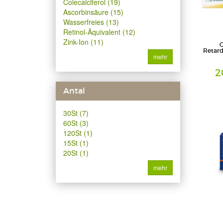
Colecalciferol (19)
Ascorbinsäure (15)
Wasserfreies (13)
Retinol-Äquivalent (12)
Zink-Ion (11)
C
Retard
mehr
2
Antal
Hartkapse
STADA Co
GmbH
30St (7)
60St (3)
120St (1)
15St (1)
20St (1)
mehr