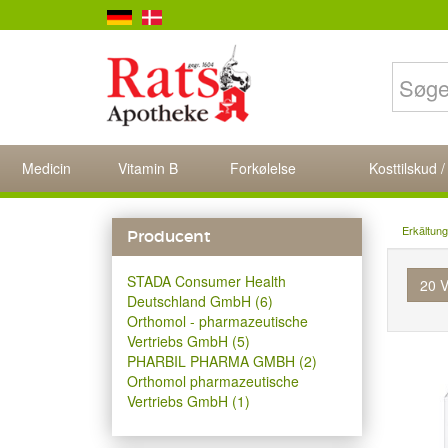
Medicin
Vitamin B
Forkølelse
Kosttilskud /
Erkältun
Producent
STADA Consumer Health
20 V
Deutschland GmbH (6)
Orthomol - pharmazeutische
Vertriebs GmbH (5)
PHARBIL PHARMA GMBH (2)
Orthomol pharmazeutische
Vertriebs GmbH (1)