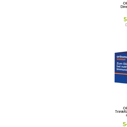
O
Dir
5
D
Granulat
Orthomol 
GmbH
O
Trinkf
5