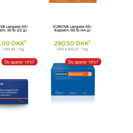
A Langzeit 50+
EUNOVA Langzeit 50+
ln, 30 St (22 g)
Kapseln, 60 St (44 g)
1
1
6,00 DKK
290,50 DKK
7.545,45 / 1kg
DKK 6.602,27 / 1kg
Kapseln
HARMA GMBH
PHARBIL PHARMA GMBH
2
2
Du sparer 10%
Du sparer 10%