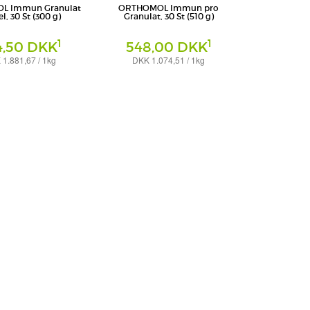
L Immun Granulat
ORTHOMOL Immun pro
l, 30 St (300 g)
Granulat, 30 St (510 g)
1
1
4,50 DKK
548,00 DKK
1.881,67 / 1kg
DKK 1.074,51 / 1kg
Granulat
armazeutische Vertriebs
Orthomol pharmazeutische Vertriebs
GmbH