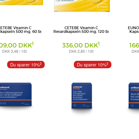
ETEBE Vitamin C
CETEBE Vitamin C
EUNOV
kapseln 500 mg, 60 St
Retardkapseln 500 mg, 120 St
Kapse
1
1
09,00 DKK
336,00 DKK
16
DKK 3,48 / 1St
DKK 2,80 / 1St
DKK 
ln
Hartkapseln
Kapseln
nsumer Health Deutschland
STADA Consumer Health Deutschland
PHARBIL P
2
2
Du sparer 10%
Du sparer 10%
GmbH