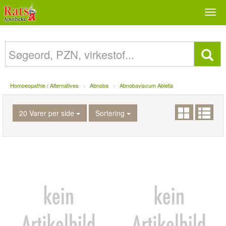
Togg
navi
Homoeopathie / Alternatives
Abnoba
Abnobaviscum Abietis
20 Varer per side
Sortering