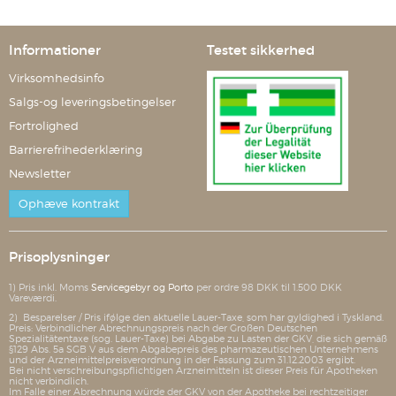
Informationer
Testet sikkerhed
Virksomhedsinfo
Salgs-og leveringsbetingelser
Fortrolighed
Barrierefrihederklæring
Newsletter
Ophæve kontrakt
Prisoplysninger
1) Pris inkl. Moms
Servicegebyr og Porto
per ordre 98 DKK til 1.500 DKK
Vareværdi.
2) Besparelser / Pris ifølge den aktuelle Lauer-Taxe, som har gyldighed i Tyskland.
Preis: Verbindlicher Abrechnungspreis nach der Großen Deutschen
Spezialitätentaxe (sog. Lauer-Taxe) bei Abgabe zu Lasten der GKV, die sich gemäß
§129 Abs. 5a SGB V aus dem Abgabepreis des pharmazeutischen Unternehmens
und der Arzneimittelpreisverordnung in der Fassung zum 31.12.2003 ergibt.
Bei nicht verschreibungspflichtigen Arzneimitteln ist dieser Preis für Apotheken
nicht verbindlich.
Im Falle einer Abrechnung würde der GKV von der Apotheke bei rechtzeitiger