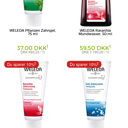
WELEDA Pflanzen Zahngel,
WELEDA Ratanhia
75 ml
Mundwasser, 50 ml
1
1
37,00 DKK
59,50 DKK
DKK 493,33 / 1l
DKK 1.190,00 / 1l
Gel
Mundwasser
Weleda AG
Weleda AG
2
2
Du sparer 10%
Du sparer 10%