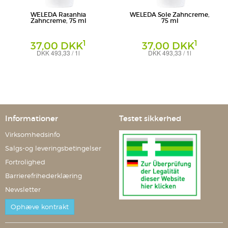
WELEDA Ratanhia
WELEDA Sole Zahncreme,
Zahncreme, 75 ml
75 ml
1
1
37,00 DKK
37,00 DKK
DKK 493,33 / 1l
DKK 493,33 / 1l
Zahnpasta
Zahnpasta
Weleda AG
Weleda AG
Informationer
Testet sikkerhed
Virksomhedsinfo
Salgs-og leveringsbetingelser
Fortrolighed
Barrierefrihederklæring
Newsletter
Ophæve kontrakt