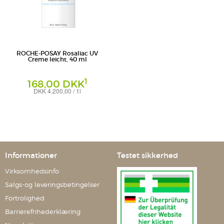
ROCHE-POSAY Rosaliac UV
Creme leicht, 40 ml
1
168,00 DKK
DKK 4.200,00 / 1l
Creme
L'Oreal Deutschland GmbH
Geschäftsbereich La Roche-Posay
Informationer
Testet sikkerhed
Virksomhedsinfo
Salgs-og leveringsbetingelser
Fortrolighed
Barrierefrihederklæring