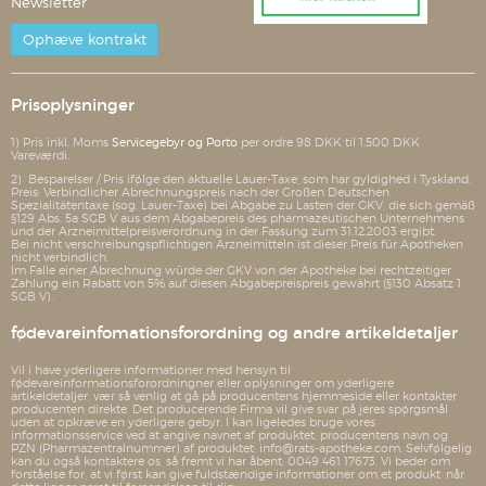
Newsletter
Ophæve kontrakt
Prisoplysninger
1) Pris inkl. Moms
Servicegebyr og Porto
per ordre 98 DKK til 1.500 DKK
Vareværdi.
2) Besparelser / Pris ifølge den aktuelle Lauer-Taxe, som har gyldighed i Tyskland.
Preis: Verbindlicher Abrechnungspreis nach der Großen Deutschen
Spezialitätentaxe (sog. Lauer-Taxe) bei Abgabe zu Lasten der GKV, die sich gemäß
§129 Abs. 5a SGB V aus dem Abgabepreis des pharmazeutischen Unternehmens
und der Arzneimittelpreisverordnung in der Fassung zum 31.12.2003 ergibt.
Bei nicht verschreibungspflichtigen Arzneimitteln ist dieser Preis für Apotheken
nicht verbindlich.
Im Falle einer Abrechnung würde der GKV von der Apotheke bei rechtzeitiger
Zahlung ein Rabatt von 5% auf diesen Abgabepreispreis gewährt (§130 Absatz 1
SGB V).
fødevareinfomationsforordning og andre artikeldetaljer
Vil i have yderligere informationer med hensyn til
fødevareinformationsforordningner eller oplysninger om yderligere
artikeldetaljer, vær så venlig at gå på producentens hjemmeside eller kontakter
producenten direkte. Det producerende Firma vil give svar på jeres spørgsmål
uden at opkræve en yderligere gebyr. I kan ligeledes bruge vores
informationsservice ved at angive navnet af produktet, producentens navn og
PZN (Pharmazentralnummer) af produktet: info@rats-apotheke.com. Selvfølgelig
kan du også kontaktere os, så fremt vi har åbent: 0049 461 17673. Vi beder om
forståelse for, at vi først kan give fuldstændige informationer om et produkt, når