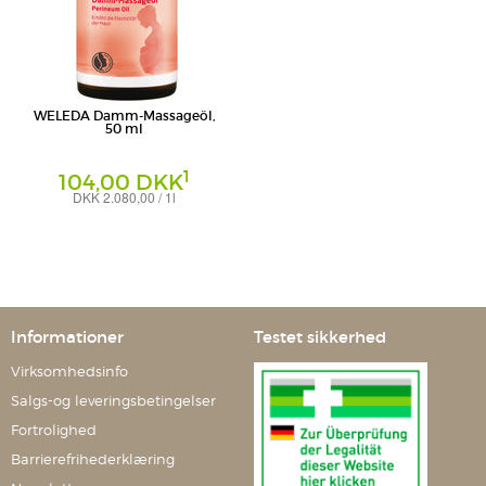
WELEDA Damm-Massageöl,
50 ml
1
104,00 DKK
DKK 2.080,00 / 1l
Öl
Weleda AG
Informationer
Testet sikkerhed
Virksomhedsinfo
Salgs-og leveringsbetingelser
Fortrolighed
Barrierefrihederklæring