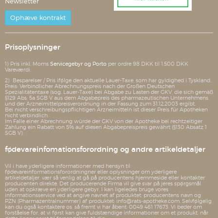
Newsletter
Ophæve kontrakt
Prisoplysninger
1) Pris inkl. Moms
Servicegebyr og Porto
per ordre 98 DKK til 1.500 DKK
Vareværdi.
2) Besparelser / Pris ifølge den aktuelle Lauer-Taxe, som har gyldighed i Tyskland.
Preis: Verbindlicher Abrechnungspreis nach der Großen Deutschen
Spezialitätentaxe (sog. Lauer-Taxe) bei Abgabe zu Lasten der GKV, die sich gemäß
§129 Abs. 5a SGB V aus dem Abgabepreis des pharmazeutischen Unternehmens
und der Arzneimittelpreisverordnung in der Fassung zum 31.12.2003 ergibt.
Bei nicht verschreibungspflichtigen Arzneimitteln ist dieser Preis für Apotheken
nicht verbindlich.
Im Falle einer Abrechnung würde der GKV von der Apotheke bei rechtzeitiger
Zahlung ein Rabatt von 5% auf diesen Abgabepreispreis gewährt (§130 Absatz 1
SGB V).
fødevareinfomationsforordning og andre artikeldetaljer
Vil i have yderligere informationer med hensyn til
fødevareinformationsforordningner eller oplysninger om yderligere
artikeldetaljer, vær så venlig at gå på producentens hjemmeside eller kontakter
producenten direkte. Det producerende Firma vil give svar på jeres spørgsmål
uden at opkræve en yderligere gebyr. I kan ligeledes bruge vores
informationsservice ved at angive navnet af produktet, producentens navn og
PZN (Pharmazentralnummer) af produktet: info@rats-apotheke.com. Selvfølgelig
kan du også kontaktere os, så fremt vi har åbent: 0049 461 17673. Vi beder om
forståelse for, at vi først kan give fuldstændige informationer om et produkt, når