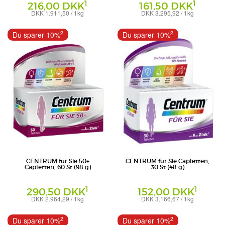
1
1
216,00 DKK
161,50 DKK
DKK 1.911,50 / 1kg
DKK 3.295,92 / 1kg
Lutschtabletten
Haleon Germany GmbH
Haleon Germany GmbH
2
2
Du sparer 10%
Du sparer 10%
CENTRUM für Sie 50+
CENTRUM für Sie Capletten,
Capletten, 60 St (98 g)
30 St (48 g)
1
1
290,50 DKK
152,00 DKK
DKK 2.964,29 / 1kg
DKK 3.166,67 / 1kg
Haleon Germany GmbH
Haleon Germany GmbH
2
2
Du sparer 10%
Du sparer 10%