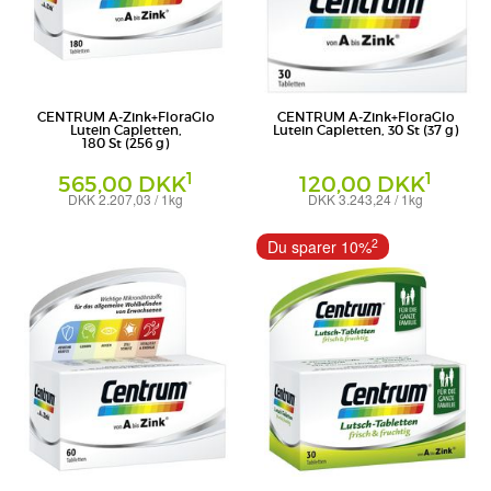
CENTRUM A-Zink+FloraGlo
CENTRUM A-Zink+FloraGlo
Lutein Capletten,
Lutein Capletten, 30 St (37 g)
180 St (256 g)
1
1
565,00 DKK
120,00 DKK
DKK 2.207,03 / 1kg
DKK 3.243,24 / 1kg
Tabletten
Tabletten
Pfizer Consumer Healthcare GmbH
Pfizer Consumer Healthcare GmbH
2
Du sparer 10%