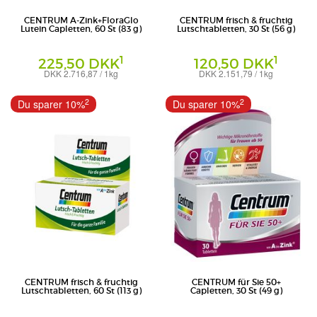
CENTRUM A-Zink+FloraGlo
CENTRUM frisch & fruchtig
Lutein Capletten, 60 St (83 g)
Lutschtabletten, 30 St (56 g)
1
1
225,50 DKK
120,50 DKK
DKK 2.716,87 / 1kg
DKK 2.151,79 / 1kg
Tabletten
Lutschtabletten
Pfizer Consumer Healthcare GmbH
Haleon Germany GmbH
2
2
Du sparer 10%
Du sparer 10%
CENTRUM frisch & fruchtig
CENTRUM für Sie 50+
Lutschtabletten, 60 St (113 g)
Capletten, 30 St (49 g)