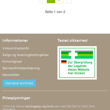
Seite 1 von 2
Informationer
Testet sikkerhed
Virksomhedsinfo
Salgs-og leveringsbetingelser
Fortrolighed
Barrierefrihederklæring
Newsletter
Ophæve kontrakt
Prisoplysninger
1) Pris inkl. Moms
Servicegebyr og Porto
per ordre 98 DKK til 1.500 DKK
Vareværdi.