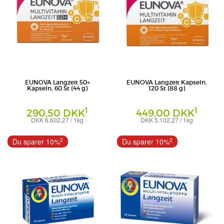
EUNOVA Langzeit 50+
EUNOVA Langzeit Kapseln,
Kapseln, 60 St (44 g)
120 St (88 g)
1
1
290,50 DKK
449,00 DKK
DKK 6.602,27 / 1kg
DKK 5.102,27 / 1kg
Kapseln
Kapseln
PHARBIL PHARMA GMBH
STADA Consumer Health Deutschland
2
2
Du sparer 10%
Du sparer 10%
GmbH