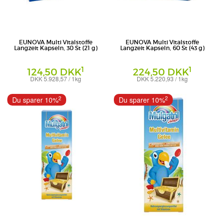
EUNOVA Multi Vitalstoffe
EUNOVA Multi Vitalstoffe
Langzeit Kapseln, 30 St (21 g)
Langzeit Kapseln, 60 St (43 g)
1
1
124,50 DKK
224,50 DKK
DKK 5.928,57 / 1kg
DKK 5.220,93 / 1kg
Kapseln
Kapseln
STADAvita GmbH
STADAvita GmbH
2
2
Du sparer 10%
Du sparer 10%