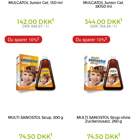
MULGATOL Junior Gel, 150 ml
MULGATOL Junior Gel,
3X150 ml
1
1
142,00 DKK
344,00 DKK
DKK 946,67 / 1l
DKK 764,44 / 1l
Gel
Gel
STADA Consumer Health Deutschland
STADA Consumer Health Deutschland
2
2
Du sparer 10%
Du sparer 10%
GmbH
GmbH
MULTI SANOSTOL Sirup, 300 g
MULTI SANOSTOL Sirup ohne
Zuckerzusatz, 260 g
1
1
74,50 DKK
74,50 DKK