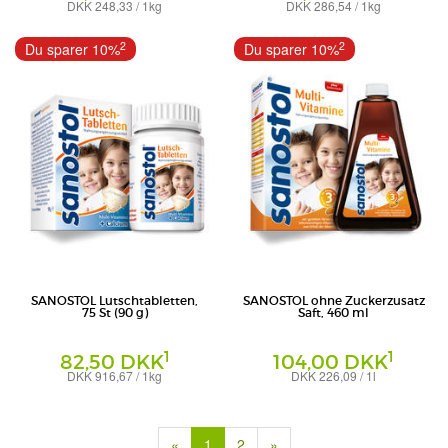
DKK 248,33 / 1kg
DKK 286,54 / 1kg
Sirup
Sirup
DR. KADE Pharmazeutische Fabrik
DR. KADE Pharmazeutische Fabrik
2
2
Du sparer 10%
Du sparer 10%
GmbH
GmbH
SANOSTOL Lutschtabletten,
SANOSTOL ohne Zuckerzusatz
75 St (90 g)
Saft, 460 ml
1
1
82,50 DKK
104,00 DKK
DKK 916,67 / 1kg
DKK 226,09 / 1l
Lutschtabletten
Saft
DR. KADE Pharmazeutische Fabrik
DR. KADE Pharmazeutische Fabrik
GmbH
GmbH
(current)
«
1
2
»