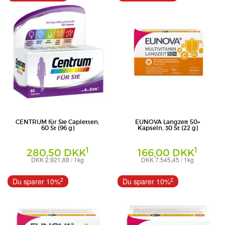
CENTRUM für Sie Capletten,
EUNOVA Langzeit 50+
60 St (96 g)
Kapseln, 30 St (22 g)
1
1
280,50 DKK
166,00 DKK
DKK 2.921,88 / 1kg
DKK 7.545,45 / 1kg
Kapseln
Haleon Germany GmbH
PHARBIL PHARMA GMBH
2
2
Du sparer 10%
Du sparer 10%