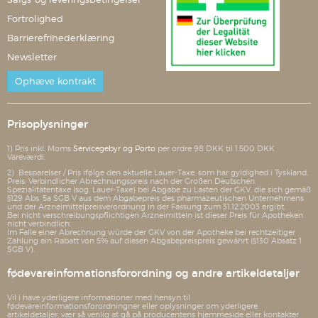
Fortrolighed
Barrierefrihederklæring
Newsletter
Ophæve kontrakt
Prisoplysninger
1) Pris inkl. Moms
Servicegebyr og Porto
per ordre 98 DKK til 1.500 DKK
Vareværdi.
2) Besparelser / Pris ifølge den aktuelle Lauer-Taxe, som har gyldighed i Tyskland.
Preis: Verbindlicher Abrechnungspreis nach der Großen Deutschen
Spezialitätentaxe (sog. Lauer-Taxe) bei Abgabe zu Lasten der GKV, die sich gemäß
§129 Abs. 5a SGB V aus dem Abgabepreis des pharmazeutischen Unternehmens
und der Arzneimittelpreisverordnung in der Fassung zum 31.12.2003 ergibt.
Bei nicht verschreibungspflichtigen Arzneimitteln ist dieser Preis für Apotheken
nicht verbindlich.
Im Falle einer Abrechnung würde der GKV von der Apotheke bei rechtzeitiger
Zahlung ein Rabatt von 5% auf diesen Abgabepreispreis gewährt (§130 Absatz 1
SGB V).
fødevareinfomationsforordning og andre artikeldetaljer
Vil i have yderligere informationer med hensyn til
fødevareinformationsforordningner eller oplysninger om yderligere
artikeldetaljer, vær så venlig at gå på producentens hjemmeside eller kontakter