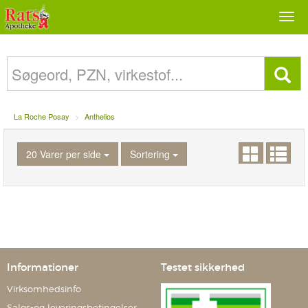
Togg
navi
La Roche Posay
Anthelios
20 Varer per side
Sortering
Informationer
Testet sikkerhed
Virksomhedsinfo
Salgs-og leveringsbetingelser