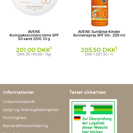
AVENE
AVENE SunSitive Kinder
Kompaktsonnencreme SPF
Sonnenspray SPF 50+, 200 ml
50 sand 2010, 10 g
1
1
201,00 DKK
205,50 DKK
DKK 20.100,00 / 1kg
DKK 1.027,50 / 1l
Creme
Spray
PIERRE FABRE DERMO-KOSMETIK -
PIERRE FABRE DERMO-KOSMETIK -
Geschäftsbereich: AVENE - DUCRAY - A-
Geschäftsbereich: AVENE - DUCRAY - A-
DERMA - RENE FURTERER - PFD
DERMA - RENE FURTERER - PFD
Informationer
Testet sikkerhed
Virksomhedsinfo
Salgs-og leveringsbetingelser
Fortrolighed
Barrierefrihederklæring