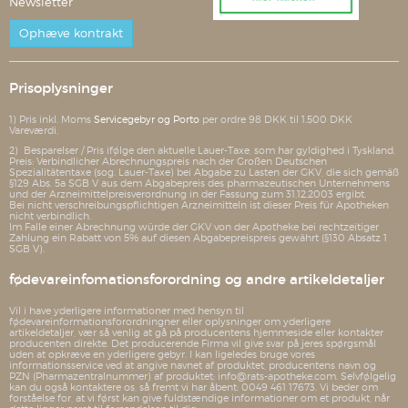
Newsletter
Ophæve kontrakt
Prisoplysninger
1) Pris inkl. Moms
Servicegebyr og Porto
per ordre 98 DKK til 1.500 DKK
Vareværdi.
2) Besparelser / Pris ifølge den aktuelle Lauer-Taxe, som har gyldighed i Tyskland.
Preis: Verbindlicher Abrechnungspreis nach der Großen Deutschen
Spezialitätentaxe (sog. Lauer-Taxe) bei Abgabe zu Lasten der GKV, die sich gemäß
§129 Abs. 5a SGB V aus dem Abgabepreis des pharmazeutischen Unternehmens
und der Arzneimittelpreisverordnung in der Fassung zum 31.12.2003 ergibt.
Bei nicht verschreibungspflichtigen Arzneimitteln ist dieser Preis für Apotheken
nicht verbindlich.
Im Falle einer Abrechnung würde der GKV von der Apotheke bei rechtzeitiger
Zahlung ein Rabatt von 5% auf diesen Abgabepreispreis gewährt (§130 Absatz 1
SGB V).
fødevareinfomationsforordning og andre artikeldetaljer
Vil i have yderligere informationer med hensyn til
fødevareinformationsforordningner eller oplysninger om yderligere
artikeldetaljer, vær så venlig at gå på producentens hjemmeside eller kontakter
producenten direkte. Det producerende Firma vil give svar på jeres spørgsmål
uden at opkræve en yderligere gebyr. I kan ligeledes bruge vores
informationsservice ved at angive navnet af produktet, producentens navn og
PZN (Pharmazentralnummer) af produktet: info@rats-apotheke.com. Selvfølgelig
kan du også kontaktere os, så fremt vi har åbent: 0049 461 17673. Vi beder om
forståelse for, at vi først kan give fuldstændige informationer om et produkt, når