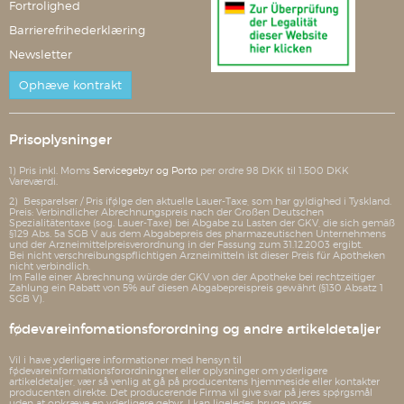
Fortrolighed
Barrierefrihederklæring
Newsletter
Ophæve kontrakt
Prisoplysninger
1) Pris inkl. Moms
Servicegebyr og Porto
per ordre 98 DKK til 1.500 DKK
Vareværdi.
2) Besparelser / Pris ifølge den aktuelle Lauer-Taxe, som har gyldighed i Tyskland.
Preis: Verbindlicher Abrechnungspreis nach der Großen Deutschen
Spezialitätentaxe (sog. Lauer-Taxe) bei Abgabe zu Lasten der GKV, die sich gemäß
§129 Abs. 5a SGB V aus dem Abgabepreis des pharmazeutischen Unternehmens
und der Arzneimittelpreisverordnung in der Fassung zum 31.12.2003 ergibt.
Bei nicht verschreibungspflichtigen Arzneimitteln ist dieser Preis für Apotheken
nicht verbindlich.
Im Falle einer Abrechnung würde der GKV von der Apotheke bei rechtzeitiger
Zahlung ein Rabatt von 5% auf diesen Abgabepreispreis gewährt (§130 Absatz 1
SGB V).
fødevareinfomationsforordning og andre artikeldetaljer
Vil i have yderligere informationer med hensyn til
fødevareinformationsforordningner eller oplysninger om yderligere
artikeldetaljer, vær så venlig at gå på producentens hjemmeside eller kontakter
producenten direkte. Det producerende Firma vil give svar på jeres spørgsmål
uden at opkræve en yderligere gebyr. I kan ligeledes bruge vores