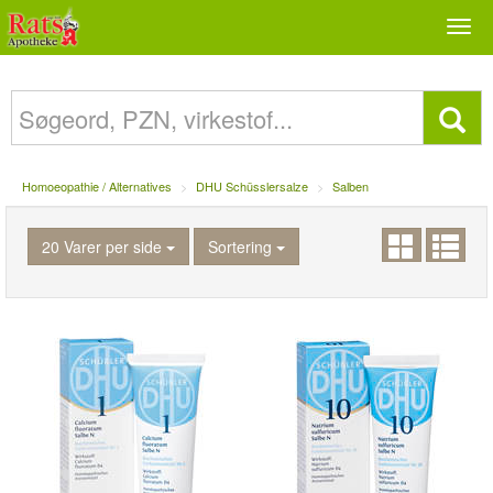
Togg
navi
Homoeopathie / Alternatives
DHU Schüsslersalze
Salben
20 Varer per side
Sortering