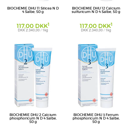
BIOCHEMIE DHU 11 Silicea N D
BIOCHEMIE DHU 12 Calcium
4 Salbe, 50 g
sulfuricum N D 4 Salbe, 50 g
1
1
117,00 DKK
117,00 DKK
DKK 2.340,00 / 1kg
DKK 2.340,00 / 1kg
Salbe
Salbe
DHU-Arzneimittel GmbH & Co. KG
DHU-Arzneimittel GmbH & Co. KG
BIOCHEMIE DHU 2 Calcium
BIOCHEMIE DHU 3 Ferrum
phosphoricum N D 4 Salbe,
phosphoricum N D 4 Salbe,
50 g
50 g