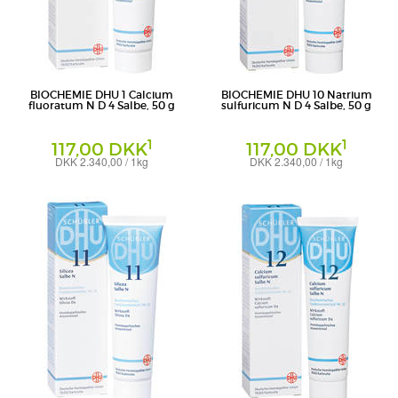
BIOCHEMIE DHU 1 Calcium
BIOCHEMIE DHU 10 Natrium
fluoratum N D 4 Salbe, 50 g
sulfuricum N D 4 Salbe, 50 g
1
1
117,00 DKK
117,00 DKK
DKK 2.340,00 / 1kg
DKK 2.340,00 / 1kg
Salbe
Salbe
DHU-Arzneimittel GmbH & Co. KG
DHU-Arzneimittel GmbH & Co. KG