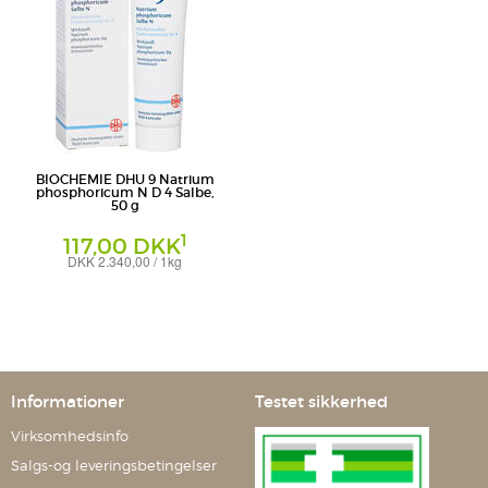
BIOCHEMIE DHU 9 Natrium
phosphoricum N D 4 Salbe,
50 g
1
117,00 DKK
DKK 2.340,00 / 1kg
Salbe
DHU-Arzneimittel GmbH & Co. KG
Informationer
Testet sikkerhed
Virksomhedsinfo
Salgs-og leveringsbetingelser