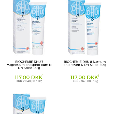
BIOCHEMIE DHU 7
BIOCHEMIE DHU 8 Natrium
Magnesium phosphoricum N
chloratum N D 4 Salbe, 50 g
D 4 Salbe, 50 g
1
1
117,00 DKK
117,00 DKK
DKK 2.340,00 / 1kg
DKK 2.340,00 / 1kg
Salbe
Salbe
DHU-Arzneimittel GmbH & Co. KG
DHU-Arzneimittel GmbH & Co. KG