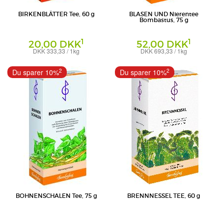
BIRKENBLÄTTER Tee, 60 g
BLASEN UND Nierentee
Bombastus, 75 g
1
1
20,00 DKK
52,00 DKK
DKK 333,33 / 1kg
DKK 693,33 / 1kg
Tee
Tee
Bombastus-Werke AG
Bombastus-Werke AG
2
2
Du sparer 10%
Du sparer 10%
BOHNENSCHALEN Tee, 75 g
BRENNNESSEL TEE, 60 g