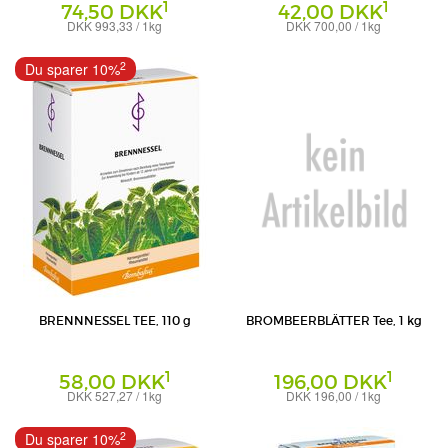
1
1
74,50 DKK
42,00 DKK
DKK 993,33 / 1kg
DKK 700,00 / 1kg
Tee
Tee
Bombastus-Werke AG
Bombastus-Werke AG
2
Du sparer 10%
BRENNNESSEL TEE, 110 g
BROMBEERBLÄTTER Tee, 1 kg
1
1
58,00 DKK
196,00 DKK
DKK 527,27 / 1kg
DKK 196,00 / 1kg
Tee
Tee
Bombastus-Werke AG
Bombastus-Werke AG
2
Du sparer 10%