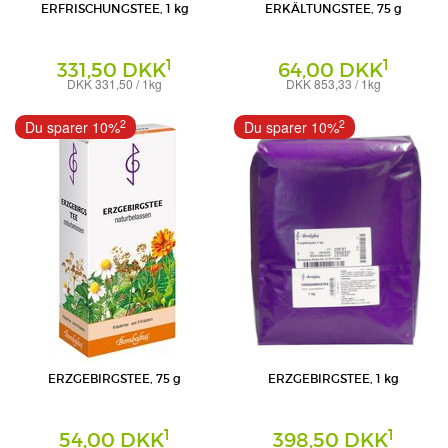
ERFRISCHUNGSTEE, 1 kg
ERKÄLTUNGSTEE, 75 g
1
1
331,50 DKK
64,00 DKK
DKK 331,50 / 1kg
DKK 853,33 / 1kg
Tee
Tee
Bombastus-Werke AG
Bombastus-Werke AG
2
2
Du sparer 10%
Du sparer 10%
ERZGEBIRGSTEE, 75 g
ERZGEBIRGSTEE, 1 kg
1
1
54,00 DKK
398,50 DKK