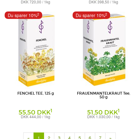
DKK 720,00 / 1kg
DKK 398,50 / 1kg
Tee
Tee
Bombastus-Werke AG
Bombastus-Werke AG
2
2
Du sparer 10%
Du sparer 10%
FENCHEL TEE, 125 g
FRAUENMANTELKRAUT Tee,
50 g
1
1
55,50 DKK
51,50 DKK
DKK 444,00 / 1kg
DKK 1.030,00 / 1kg
Tee
Tee
Bombastus-Werke AG
Bombastus-Werke AG
(current)
«
1
2
3
4
5
6
7
»