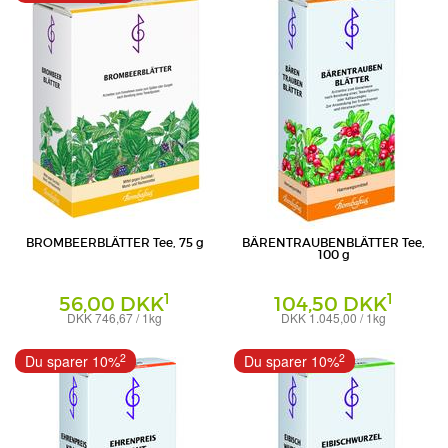
BROMBEERBLÄTTER Tee, 75 g
BÄRENTRAUBENBLÄTTER Tee,
100 g
1
1
56,00 DKK
104,50 DKK
DKK 746,67 / 1kg
DKK 1.045,00 / 1kg
Tee
Tee
Bombastus-Werke AG
Bombastus-Werke AG
2
2
Du sparer 10%
Du sparer 10%