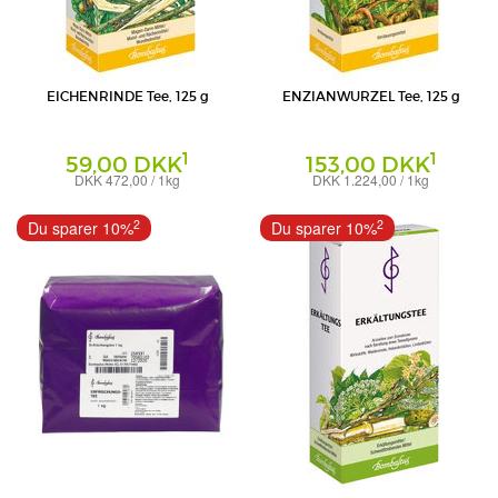
EICHENRINDE Tee, 125 g
ENZIANWURZEL Tee, 125 g
1
1
59,00 DKK
153,00 DKK
DKK 472,00 / 1kg
DKK 1.224,00 / 1kg
Tee
Tee
Bombastus-Werke AG
Bombastus-Werke AG
2
2
Du sparer 10%
Du sparer 10%