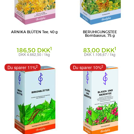
ARNIKA BLÜTEN Tee, 40 g
BERUHIGUNGSTEE
Bombastus, 75 g
1
1
186,50 DKK
83,00 DKK
DKK 4.662,50 / 1kg
DKK 1.106,67 / 1kg
Tee
Tee
Bombastus-Werke AG
Bombastus-Werke AG
2
2
Du sparer 11%
Du sparer 10%