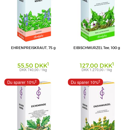
EHRENPREISKRAUT, 75 g
EIBISCHWURZEL Tee, 100 g
1
1
55,50 DKK
127,00 DKK
DKK 740,00 / 1kg
DKK 1.270,00 / 1kg
Tee
Tee
Bombastus-Werke AG
Bombastus-Werke AG
2
2
Du sparer 10%
Du sparer 10%