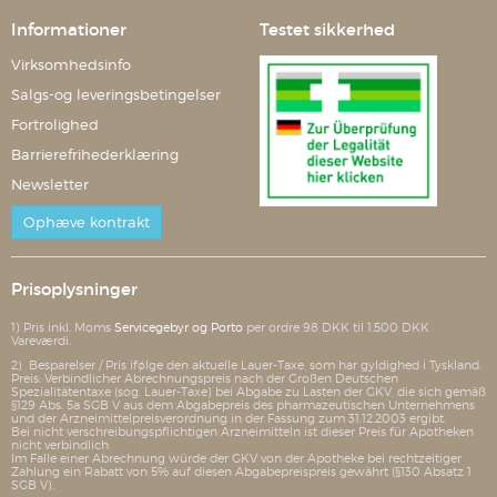
Informationer
Testet sikkerhed
Virksomhedsinfo
Salgs-og leveringsbetingelser
Fortrolighed
Barrierefrihederklæring
Newsletter
Ophæve kontrakt
Prisoplysninger
1) Pris inkl. Moms
Servicegebyr og Porto
per ordre 98 DKK til 1.500 DKK
Vareværdi.
2) Besparelser / Pris ifølge den aktuelle Lauer-Taxe, som har gyldighed i Tyskland.
Preis: Verbindlicher Abrechnungspreis nach der Großen Deutschen
Spezialitätentaxe (sog. Lauer-Taxe) bei Abgabe zu Lasten der GKV, die sich gemäß
§129 Abs. 5a SGB V aus dem Abgabepreis des pharmazeutischen Unternehmens
und der Arzneimittelpreisverordnung in der Fassung zum 31.12.2003 ergibt.
Bei nicht verschreibungspflichtigen Arzneimitteln ist dieser Preis für Apotheken
nicht verbindlich.
Im Falle einer Abrechnung würde der GKV von der Apotheke bei rechtzeitiger
Zahlung ein Rabatt von 5% auf diesen Abgabepreispreis gewährt (§130 Absatz 1
SGB V).