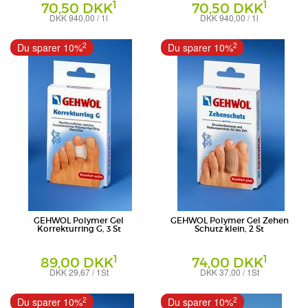
1
1
70,50 DKK
70,50 DKK
DKK 940,00 / 1l
DKK 940,00 / 1l
Creme
Salbe
Eduard Gerlach GmbH
Eduard Gerlach GmbH
2
2
Du sparer 10%
Du sparer 10%
GEHWOL Polymer Gel
GEHWOL Polymer Gel Zehen
Korrekturring G, 3 St
Schutz klein, 2 St
1
1
89,00 DKK
74,00 DKK
DKK 29,67 / 1St
DKK 37,00 / 1St
Eduard Gerlach GmbH
Eduard Gerlach GmbH
2
2
Du sparer 10%
Du sparer 10%