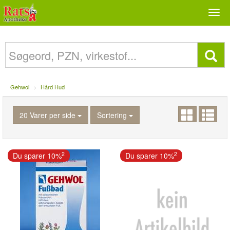
Togg
navi
Gehwol
Hård Hud
20 Varer per side
Sortering
2
2
Du sparer 10%
Du sparer 10%