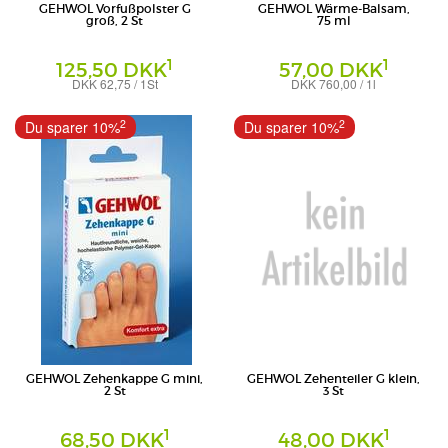
GEHWOL Vorfußpolster G
GEHWOL Wärme-Balsam,
groß, 2 St
75 ml
1
1
125,50 DKK
57,00 DKK
DKK 62,75 / 1St
DKK 760,00 / 1l
Creme
Eduard Gerlach GmbH
Eduard Gerlach GmbH
2
2
Du sparer 10%
Du sparer 10%
GEHWOL Zehenkappe G mini,
GEHWOL Zehenteiler G klein,
2 St
3 St
1
1
68,50 DKK
48,00 DKK