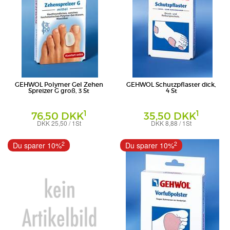
GEHWOL Polymer Gel Zehen
GEHWOL Schutzpflaster dick,
Spreizer G groß, 3 St
4 St
1
1
76,50 DKK
35,50 DKK
DKK 25,50 / 1St
DKK 8,88 / 1St
Pflaster
Eduard Gerlach GmbH
Eduard Gerlach GmbH
2
2
Du sparer 10%
Du sparer 10%