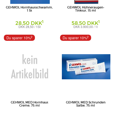
GEHWOL Hornhautschwamm,
GEHWOL Hühneraugen-
1 St
Tinktur, 15 ml
1
1
28,50 DKK
58,50 DKK
DKK 28,50 / 1St
DKK 3.900,00 / 1l
Schwämme
Tinktur
Eduard Gerlach GmbH
Eduard Gerlach GmbH
2
2
Du sparer 10%
Du sparer 10%
GEHWOL MED Hornhaut
GEHWOL MED Schrunden
Creme, 75 ml
Salbe, 75 ml