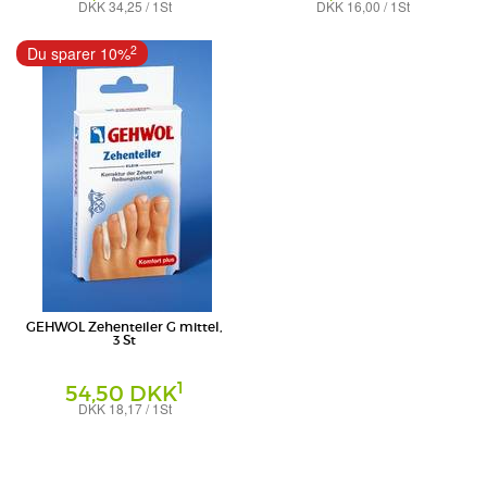
DKK 34,25 / 1St
DKK 16,00 / 1St
Eduard Gerlach GmbH
Eduard Gerlach GmbH
2
Du sparer 10%
GEHWOL Zehenteiler G mittel,
3 St
1
54,50 DKK
DKK 18,17 / 1St
Eduard Gerlach GmbH