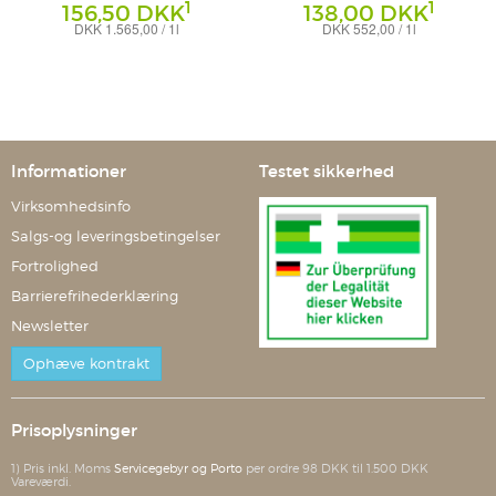
1
1
156,50 DKK
138,00 DKK
DKK 1.565,00 / 1l
DKK 552,00 / 1l
Tonikum
Shampoo
Beiersdorf AG Eucerin
Beiersdorf AG Eucerin
Informationer
Testet sikkerhed
Virksomhedsinfo
Salgs-og leveringsbetingelser
Fortrolighed
Barrierefrihederklæring
Newsletter
Ophæve kontrakt
Prisoplysninger
1) Pris inkl. Moms
Servicegebyr og Porto
per ordre 98 DKK til 1.500 DKK
Vareværdi.