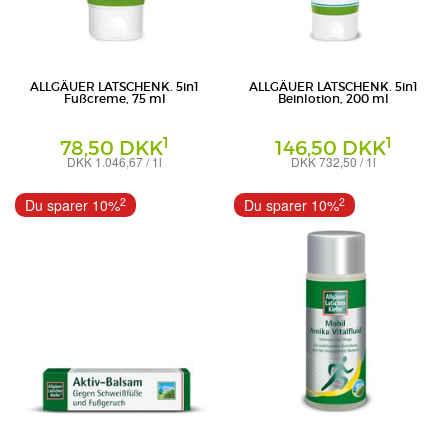
ALLGÄUER LATSCHENK. 5in1
ALLGÄUER LATSCHENK. 5in1
Fußcreme, 75 ml
Beinlotion, 200 ml
1
1
78,50 DKK
146,50 DKK
DKK 1.046,67 / 1l
DKK 732,50 / 1l
Creme
Creme
Dr. Theiss Naturwaren GmbH
Dr. Theiss Naturwaren GmbH
2
2
Du sparer 10%
Du sparer 10%