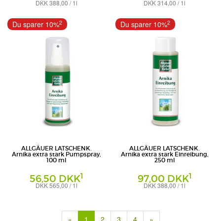
DKK 388,00 / 1l
DKK 314,00 / 1l
Körperpflege
Körperpflege
Dr. Theiss Naturwaren GmbH
Dr. Theiss Naturwaren GmbH
2
2
Du sparer 10%
Du sparer 10%
ALLGÄUER LATSCHENK.
ALLGÄUER LATSCHENK.
Arnika extra stark Pumpspray,
Arnika extra stark Einreibung,
100 ml
250 ml
1
1
56,50 DKK
97,00 DKK
DKK 565,00 / 1l
DKK 388,00 / 1l
Einreibung
Einreibung
Dr. Theiss Naturwaren GmbH
Dr. Theiss Naturwaren GmbH
(current)
«
1
2
3
4
»