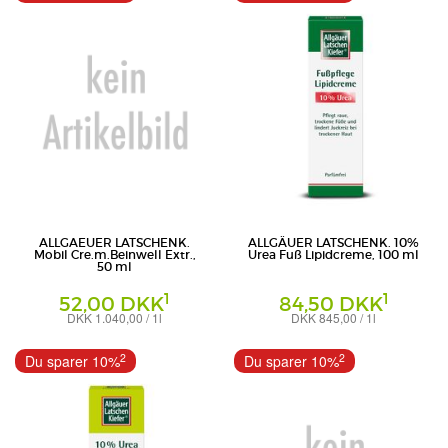
ALLGAEUER LATSCHENK.
ALLGÄUER LATSCHENK. 10%
Mobil Cre.m.Beinwell Extr.,
Urea Fuß Lipidcreme, 100 ml
50 ml
1
1
52,00 DKK
84,50 DKK
DKK 1.040,00 / 1l
DKK 845,00 / 1l
Creme
Creme
Dr. Theiss Naturwaren GmbH
Dr. Theiss Naturwaren GmbH
2
2
Du sparer 10%
Du sparer 10%