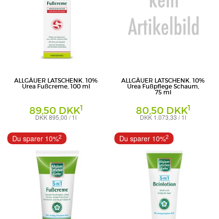
ALLGÄUER LATSCHENK. 10%
ALLGÄUER LATSCHENK. 10%
Urea Fußcreme, 100 ml
Urea Fußpflege Schaum,
75 ml
1
1
89,50 DKK
80,50 DKK
DKK 895,00 / 1l
DKK 1.073,33 / 1l
Creme
Schaum
Dr. Theiss Naturwaren GmbH
Dr. Theiss Naturwaren GmbH
2
2
Du sparer 10%
Du sparer 10%