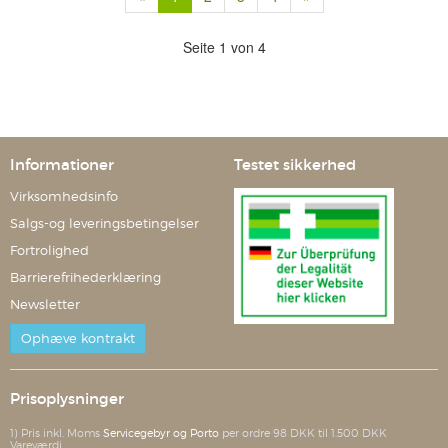
Seite 1 von 4
Informationer
Testet sikkerhed
Virksomhedsinfo
Salgs-og leveringsbetingelser
Fortrolighed
Barrierefrihederklæring
Newsletter
Ophæve kontrakt
Prisoplysninger
1) Pris inkl. Moms
Servicegebyr og Porto
per ordre 98 DKK til 1.500 DKK
Vareværdi.