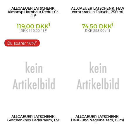
ALLGAEUER LATSCHENK.
ALLGAEUER LATSCHENK. FBW
Aktionsp.Hornhaut Reduz.Cr.,
extra stark in Faltsch., 250 ml
1 P
1
1
119,00 DKK
74,50 DKK
DKK 119,00 / 1P
DKK 298,00 / 1l
Franzbranntwein
Dr. Theiss Naturwaren GmbH
Dr. Theiss Naturwaren GmbH
2
Du sparer 10%
ALLGAEUER LATSCHENK.
ALLGAEUER LATSCHENK.
Geschenkbox Badetraum, 1 St
Haut- und Nagelbalsam, 15 ml