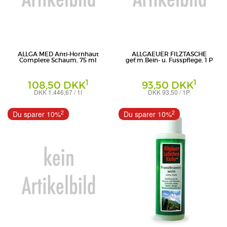
ALLGA MED Anti-Hornhaut
ALLGAEUER FILZTASCHE
Complete Schaum, 75 ml
gef.m.Bein- u. Fusspflege, 1 P
1
1
108,50 DKK
93,50 DKK
DKK 1.446,67 / 1l
DKK 93,50 / 1P
Schaum
Dr. Theiss Naturwaren GmbH
DR. THEISS NATURWAREN
2
2
Du sparer 10%
Du sparer 10%