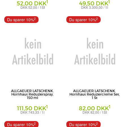
1
1
52,00 DKK
49,50 DKK
DKK 52,00 / 1St
DKK 3.300,00 / 1l
Creme
DR. THEISS NATURWAREN
Dr. Theiss Naturwaren GmbH
2
2
Du sparer 10%
Du sparer 10%
ALLGAEUER LATSCHENK.
ALLGAEUER LATSCHENK.
Hornhaut Reduzierspray,
Hornhaut Reduziercreme Set,
150 ml
1 St
1
1
111,50 DKK
82,00 DKK
DKK 743,33 / 1l
DKK 82,00 / 1St
Spray
Dr. Theiss Naturwaren GmbH
Dr. Theiss Naturwaren GmbH
2
2
Du sparer 10%
Du sparer 10%