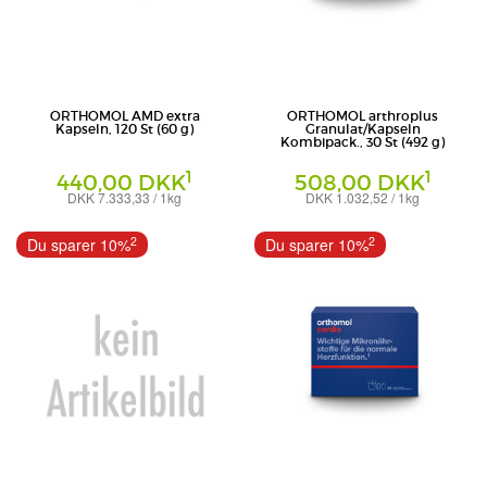
ORTHOMOL AMD extra
ORTHOMOL arthroplus
Kapseln, 120 St (60 g)
Granulat/Kapseln
Kombipack., 30 St (492 g)
1
1
440,00 DKK
508,00 DKK
DKK 7.333,33 / 1kg
DKK 1.032,52 / 1kg
Kapseln
Granulat
Orthomol - pharmazeutische Vertriebs
Orthomol Pharmazeutische Vertriebs
2
2
Du sparer 10%
Du sparer 10%
GmbH
GmbH