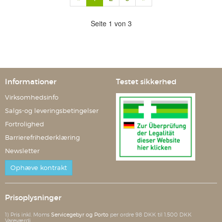
Seite 1 von 3
Informationer
Testet sikkerhed
Virksomhedsinfo
Salgs-og leveringsbetingelser
Fortrolighed
Barrierefrihederklæring
Newsletter
Ophæve kontrakt
Prisoplysninger
1) Pris inkl. Moms
Servicegebyr og Porto
per ordre 98 DKK til 1.500 DKK
Vareværdi.