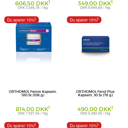
1
1
606,50 DKK
349,00 DKK
DKK 3.546,78 / 1kg
DKK 9.694,44 / 1kg
Kombipackung
Kapseln
Orthomol - pharmazeutische Vertriebs
Orthomol - pharmazeutische Vertriebs
2
2
Du sparer 10%
Du sparer 10%
GmbH
GmbH
ORTHOMOL Femin Kapseln,
ORTHOMOL Fertil Plus
180 St (108 g)
Kapseln, 30 St (78 g)
1
1
814,00 DKK
490,00 DKK
DKK 7.537,04 / 1kg
DKK 6.282,05 / 1kg
Kapseln
Kapseln
Orthomol - pharmazeutische Vertriebs
Orthomol - pharmazeutische Vertriebs
2
2
Du sparer 10%
Du sparer 10%
GmbH
GmbH