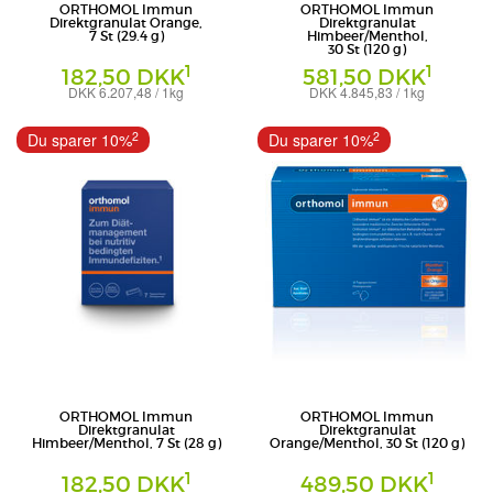
ORTHOMOL Immun
ORTHOMOL Immun
Direktgranulat Orange,
Direktgranulat
7 St (29.4 g)
Himbeer/Menthol,
30 St (120 g)
1
1
182,50 DKK
581,50 DKK
DKK 6.207,48 / 1kg
DKK 4.845,83 / 1kg
Granulat
Granulat
Orthomol - pharmazeutische Vertriebs
Orthomol - pharmazeutische Vertriebs
2
2
Du sparer 10%
Du sparer 10%
GmbH
GmbH
ORTHOMOL Immun
ORTHOMOL Immun
Direktgranulat
Direktgranulat
Himbeer/Menthol, 7 St (28 g)
Orange/Menthol, 30 St (120 g)
1
1
182,50 DKK
489,50 DKK