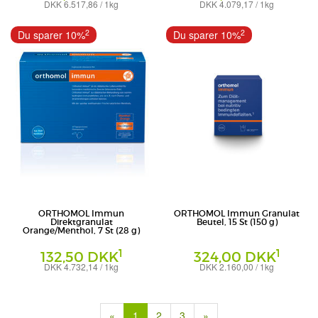
DKK 6.517,86 / 1kg
DKK 4.079,17 / 1kg
Granulat
Granulat
Orthomol - pharmazeutische Vertriebs
Orthomol pharmazeutische Vertriebs
2
2
Du sparer 10%
Du sparer 10%
GmbH
GmbH
ORTHOMOL Immun
ORTHOMOL Immun Granulat
Direktgranulat
Beutel, 15 St (150 g)
Orange/Menthol, 7 St (28 g)
1
1
132,50 DKK
324,00 DKK
DKK 4.732,14 / 1kg
DKK 2.160,00 / 1kg
Granulat
Beutel
Orthomol pharmazeutische Vertriebs
Orthomol - pharmazeutische Vertriebs
GmbH
GmbH
(current)
«
1
2
3
»