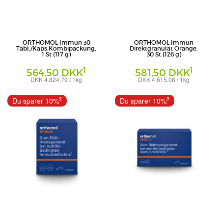
ORTHOMOL Immun 30
ORTHOMOL Immun
Tabl./Kaps.Kombipackung,
Direktgranulat Orange,
1 St (117 g)
30 St (126 g)
1
1
564,50 DKK
581,50 DKK
DKK 4.824,79 / 1kg
DKK 4.615,08 / 1kg
Kombipackung
Granulat
Orthomol - pharmazeutische Vertriebs
Orthomol - pharmazeutische Vertriebs
2
2
Du sparer 10%
Du sparer 10%
GmbH
GmbH