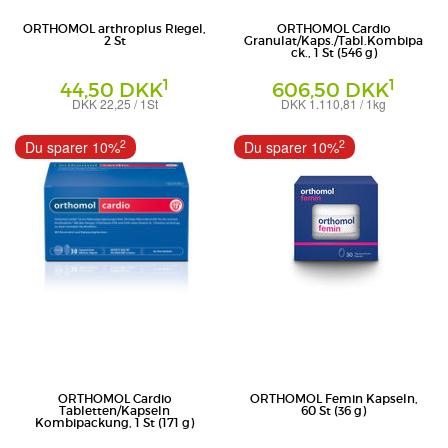
ORTHOMOL arthroplus Riegel,
ORTHOMOL Cardio
2 St
Granulat/Kaps./Tabl.Kombipa
ck., 1 St (546 g)
1
1
44,50 DKK
606,50 DKK
DKK 22,25 / 1St
DKK 1.110,81 / 1kg
Kombipackung
Orthomol pharmazeutische Vertriebs
Orthomol - pharmazeutische Vertriebs
2
2
Du sparer 10%
Du sparer 10%
GmbH
GmbH
ORTHOMOL Cardio
ORTHOMOL Femin Kapseln,
Tabletten/Kapseln
60 St (36 g)
Kombipackung, 1 St (171 g)