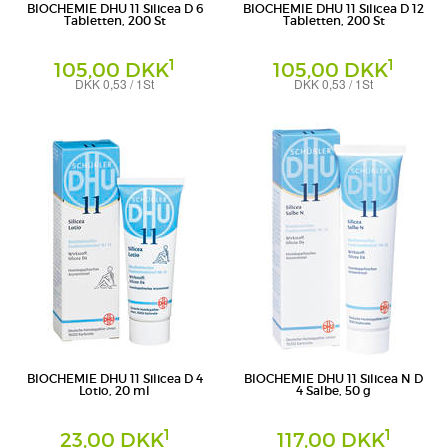
BIOCHEMIE DHU 11 Silicea D 6
BIOCHEMIE DHU 11 Silicea D 12
Tabletten, 200 St
Tabletten, 200 St
1
1
105,00 DKK
105,00 DKK
DKK 0,53 / 1St
DKK 0,53 / 1St
Tabletten
Tabletten
DHU-Arzneimittel GmbH & Co. KG
DHU-Arzneimittel GmbH & Co. KG
BIOCHEMIE DHU 11 Silicea D 4
BIOCHEMIE DHU 11 Silicea N D
Lotio, 20 ml
4 Salbe, 50 g
1
1
23,00 DKK
117,00 DKK