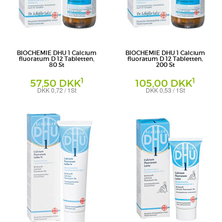
BIOCHEMIE DHU 1 Calcium
BIOCHEMIE DHU 1 Calcium
fluoratum D 12 Tabletten,
fluoratum D 12 Tabletten,
80 St
200 St
1
1
57,50 DKK
105,00 DKK
DKK 0,72 / 1St
DKK 0,53 / 1St
Tabletten
Tabletten
DHU-Arzneimittel GmbH & Co. KG
DHU-Arzneimittel GmbH & Co. KG