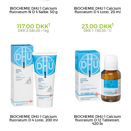
BIOCHEMIE DHU 1 Calcium
BIOCHEMIE DHU 1 Calcium
fluoratum N D 4 Salbe, 50 g
fluoratum D 4 Lotio, 20 ml
1
1
117,00 DKK
23,00 DKK
DKK 2.340,00 / 1kg
DKK 1.150,00 / 1l
Salbe
Creme
DHU-Arzneimittel GmbH & Co. KG
DHU-Arzneimittel GmbH & Co. KG
BIOCHEMIE DHU 1 Calcium
BIOCHEMIE DHU 1 Calcium
fluoratum D 4 Lotio, 200 ml
fluoratum D 12 Tabletten,
420 St