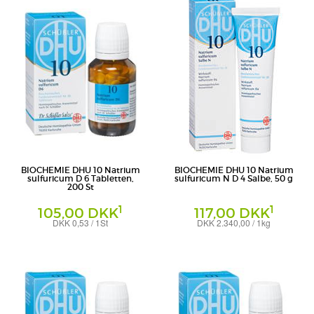
BIOCHEMIE DHU 10 Natrium
BIOCHEMIE DHU 10 Natrium
sulfuricum D 6 Tabletten,
sulfuricum N D 4 Salbe, 50 g
200 St
1
1
105,00 DKK
117,00 DKK
DKK 0,53 / 1St
DKK 2.340,00 / 1kg
Tabletten
Salbe
DHU-Arzneimittel GmbH & Co. KG
DHU-Arzneimittel GmbH & Co. KG