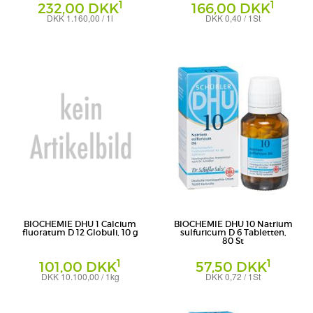
1
1
232,00 DKK
166,00 DKK
DKK 1.160,00 / 1l
DKK 0,40 / 1St
Creme
Tabletten
DHU-Arzneimittel GmbH & Co. KG
DHU-Arzneimittel GmbH & Co. KG
BIOCHEMIE DHU 1 Calcium
BIOCHEMIE DHU 10 Natrium
fluoratum D 12 Globuli, 10 g
sulfuricum D 6 Tabletten,
80 St
1
1
101,00 DKK
57,50 DKK
DKK 10.100,00 / 1kg
DKK 0,72 / 1St
Globuli
Tabletten
DHU-Arzneimittel GmbH & Co. KG
DHU-Arzneimittel GmbH & Co. KG