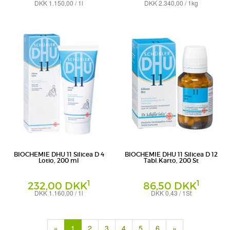
DKK 1.150,00 / 1l
DKK 2.340,00 / 1kg
Creme
Salbe
DHU-Arzneimittel GmbH & Co. KG
DHU-Arzneimittel GmbH & Co. KG
BIOCHEMIE DHU 11 Silicea D 4
BIOCHEMIE DHU 11 Silicea D 12
Lotio, 200 ml
Tabl.Karto, 200 St
1
1
232,00 DKK
86,50 DKK
DKK 1.160,00 / 1l
DKK 0,43 / 1St
Creme
Tabletten
DHU-Arzneimittel GmbH & Co. KG
DHU-Arzneimittel GmbH & Co. KG
(current)
«
1
2
3
4
5
6
»