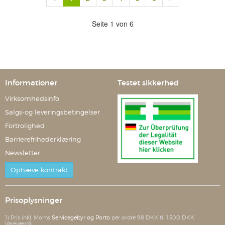
Seite 1 von 6
Informationer
Testet sikkerhed
Virksomhedsinfo
Salgs-og leveringsbetingelser
Fortrolighed
Barrierefrihederklæring
Newsletter
Ophæve kontrakt
Prisoplysninger
1) Pris inkl. Moms
Servicegebyr og Porto
per ordre 98 DKK til 1.500 DKK
Vareværdi.