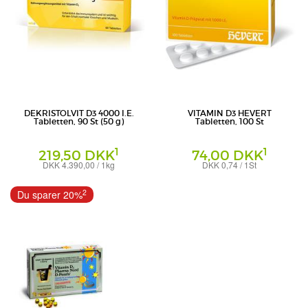
DEKRISTOLVIT D3 4000 I.E.
VITAMIN D3 HEVERT
Tabletten, 90 St (50 g)
Tabletten, 100 St
1
1
219,50 DKK
74,00 DKK
DKK 4.390,00 / 1kg
DKK 0,74 / 1St
Tabletten
Tabletten
Trommsdorff GmbH & Co. KG
Hevert-Arzneimittel GmbH & Co. KG
2
Du sparer 20%