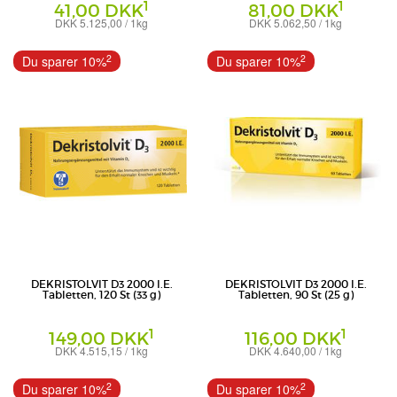
1
1
41,00 DKK
81,00 DKK
DKK 5.125,00 / 1kg
DKK 5.062,50 / 1kg
Tabletten
Tabletten
Trommsdorff GmbH & Co. KG
Trommsdorff GmbH & Co. KG
2
2
Du sparer 10%
Du sparer 10%
DEKRISTOLVIT D3 2000 I.E.
DEKRISTOLVIT D3 2000 I.E.
Tabletten, 120 St (33 g)
Tabletten, 90 St (25 g)
1
1
149,00 DKK
116,00 DKK
DKK 4.515,15 / 1kg
DKK 4.640,00 / 1kg
Tabletten
Tabletten
Trommsdorff GmbH & Co. KG
Trommsdorff GmbH & Co. KG
2
2
Du sparer 10%
Du sparer 10%