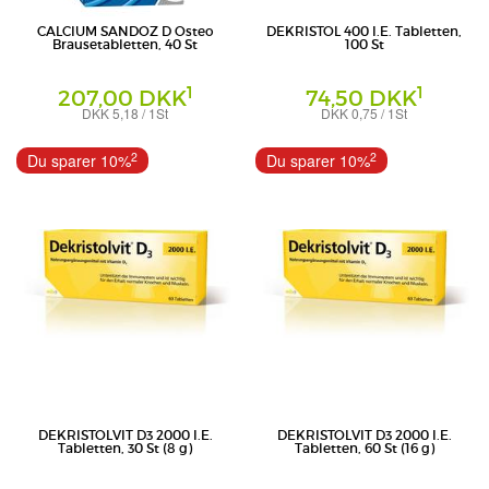
CALCIUM SANDOZ D Osteo
DEKRISTOL 400 I.E. Tabletten,
Brausetabletten, 40 St
100 St
1
1
207,00 DKK
74,50 DKK
DKK 5,18 / 1St
DKK 0,75 / 1St
Brausetabletten
Tabletten
Hexal AG
MIBE GmbH Arzneimittel
2
2
Du sparer 10%
Du sparer 10%
DEKRISTOLVIT D3 2000 I.E.
DEKRISTOLVIT D3 2000 I.E.
Tabletten, 30 St (8 g)
Tabletten, 60 St (16 g)