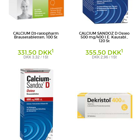
CALCIUM D3-ratiopharm
CALCIUM SANDOZ D Osteo
Brausetabletten, 100 St
500 mg/400 I.E. Kautabl.,
120 St
1
1
331,50 DKK
355,50 DKK
DKK 3,32 / 1St
DKK 2,96 / 1St
Brausetabletten
Kautabletten
ratiopharm GmbH
Hexal AG