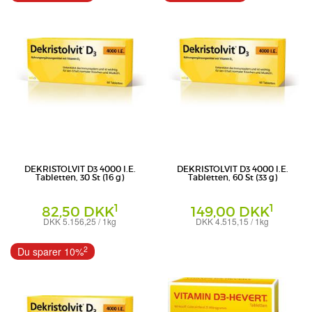
DEKRISTOLVIT D3 4000 I.E.
DEKRISTOLVIT D3 4000 I.E.
Tabletten, 30 St (16 g)
Tabletten, 60 St (33 g)
1
1
82,50 DKK
149,00 DKK
DKK 5.156,25 / 1kg
DKK 4.515,15 / 1kg
Tabletten
Tabletten
Trommsdorff GmbH & Co. KG
Trommsdorff GmbH & Co. KG
2
Du sparer 10%