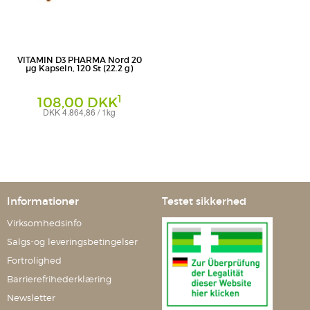
VITAMIN D3 PHARMA Nord 20
µg Kapseln, 120 St (22.2 g)
1
108,00 DKK
DKK 4.864,86 / 1kg
Kapseln
Pharma Nord Vertriebs GmbH
Informationer
Testet sikkerhed
Virksomhedsinfo
Salgs-og leveringsbetingelser
Fortrolighed
Barrierefrihederklæring
Newsletter