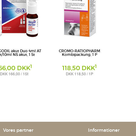
ODIL akut Duo 4ml AT
CROMO-RATIOPHARM
t/10ml NS akut, 1 St
Kombipackung, 1 P
1
1
66,00 DKK
118,50 DKK
DKK 166,00 / 1St
DKK 118,50 / 1P
kung
Kombipackung
nsumer Health Deutschland
ratiopharm GmbH
Vores partner
Informationer