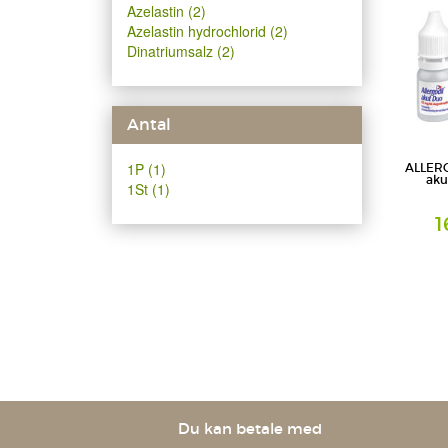
Azelastin (2)
Azelastin hydrochlorid (2)
Dinatriumsalz (2)
Antal
1P (1)
ALLERG
aku
1St (1)
1
Kombipac
Cooper Co
GmbH
Du kan betale med