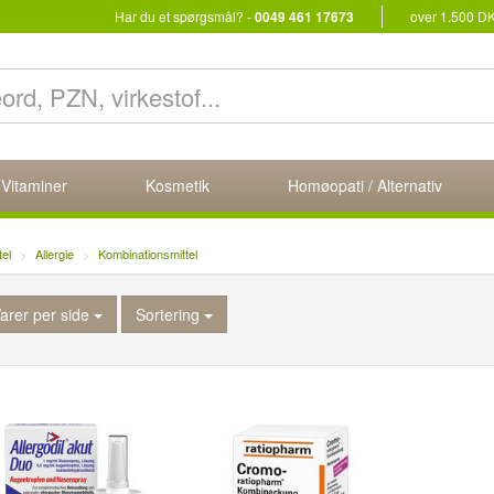
Har du et spørgsmål? -
0049 461 17673
over 1.500 D
 Vitaminer
Kosmetik
Homøopati / Alternativ
tel
Allergie
Kombinationsmittel
arer per side
Sortering