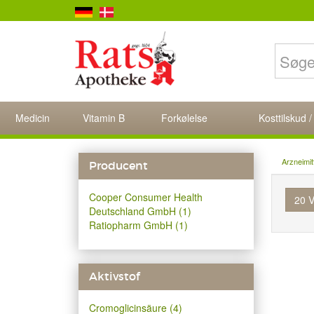
Medicin
Vitamin B
Forkølelse
Kosttilskud /
Arzneimit
Producent
Cooper Consumer Health
20 V
Deutschland GmbH (1)
Ratiopharm GmbH (1)
Aktivstof
Cromoglicinsäure (4)