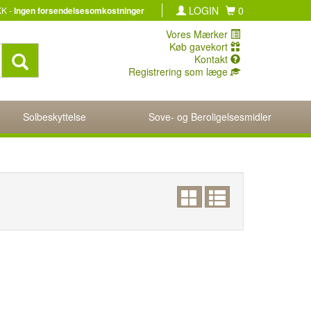
LOGIN
0
KK -
Ingen forsendelsesomkostninger
Vores Mærker
Køb gavekort
Kontakt
Registrering som læge
Solbeskyttelse
Sove- og Beroligelsesmidler