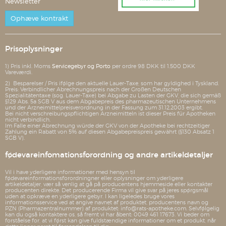
Newsletter
Ophæve kontrakt
Prisoplysninger
1) Pris inkl. Moms
Servicegebyr og Porto
per ordre 98 DKK til 1.500 DKK
Vareværdi.
2) Besparelser / Pris ifølge den aktuelle Lauer-Taxe, som har gyldighed i Tyskland.
Preis: Verbindlicher Abrechnungspreis nach der Großen Deutschen
Spezialitätentaxe (sog. Lauer-Taxe) bei Abgabe zu Lasten der GKV, die sich gemäß
§129 Abs. 5a SGB V aus dem Abgabepreis des pharmazeutischen Unternehmens
und der Arzneimittelpreisverordnung in der Fassung zum 31.12.2003 ergibt.
Bei nicht verschreibungspflichtigen Arzneimitteln ist dieser Preis für Apotheken
nicht verbindlich.
Im Falle einer Abrechnung würde der GKV von der Apotheke bei rechtzeitiger
Zahlung ein Rabatt von 5% auf diesen Abgabepreispreis gewährt (§130 Absatz 1
SGB V).
fødevareinfomationsforordning og andre artikeldetaljer
Vil i have yderligere informationer med hensyn til
fødevareinformationsforordningner eller oplysninger om yderligere
artikeldetaljer, vær så venlig at gå på producentens hjemmeside eller kontakter
producenten direkte. Det producerende Firma vil give svar på jeres spørgsmål
uden at opkræve en yderligere gebyr. I kan ligeledes bruge vores
informationsservice ved at angive navnet af produktet, producentens navn og
PZN (Pharmazentralnummer) af produktet: info@rats-apotheke.com. Selvfølgelig
kan du også kontaktere os, så fremt vi har åbent: 0049 461 17673. Vi beder om
forståelse for, at vi først kan give fuldstændige informationer om et produkt, når