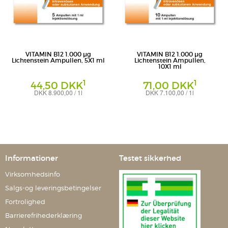
VITAMIN B12 1.000 µg
VITAMIN B12 1.000 µg
Lichtenstein Ampullen, 5X1 ml
Lichtenstein Ampullen,
10X1 ml
1
1
44,50 DKK
71,00 DKK
DKK 8.900,00 / 1l
DKK 7.100,00 / 1l
Ampullen
Ampullen
Zentiva Pharma GmbH
Zentiva Pharma GmbH
Informationer
Testet sikkerhed
Virksomhedsinfo
Salgs-og leveringsbetingelser
Fortrolighed
Barrierefrihederklæring