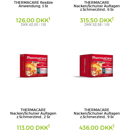
THERMACARE flexible
THERMACARE
Anwendung, 3 St
Nacken/Schulter Auflagen
z.Schmerzlind., 6 St
1
1
126,00 DKK
315,50 DKK
DKK 42,00 / 1St
DKK 52,58 / 1St
Pfizer Consumer Healthcare GmbH
Angelini Pharma Deutschland GmbH
THERMACARE
THERMACARE
Nacken/Schulter Auflagen
Nacken/Schulter Auflagen
z.Schmerzlind., 2 St
z.Schmerzlind., 9 St
1
1
113,00 DKK
436,00 DKK