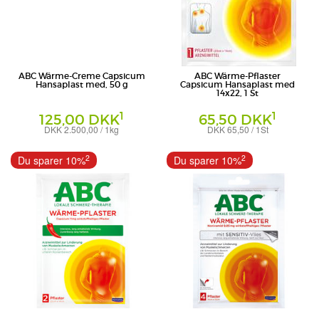
ABC Wärme-Creme Capsicum
ABC Wärme-Pflaster
Hansaplast med, 50 g
Capsicum Hansaplast med
14x22, 1 St
1
1
125,00 DKK
65,50 DKK
DKK 2.500,00 / 1kg
DKK 65,50 / 1St
Creme
Pflaster
Beiersdorf AG
Beiersdorf AG
2
2
Du sparer 10%
Du sparer 10%