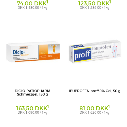
1
1
74,00 DKK
123,50 DKK
DKK 1.480,00 / 1kg
DKK 1.235,00 / 1kg
Gel
Gel
ratiopharm GmbH
ratiopharm GmbH
DICLO-RATIOPHARM
IBUPROFEN proff 5% Gel, 50 g
Schmerzgel, 150 g
1
1
163,50 DKK
81,00 DKK
DKK 1.090,00 / 1kg
DKK 1.620,00 / 1kg
Gel
Gel
ratiopharm GmbH
Dr. Theiss Naturwaren GmbH