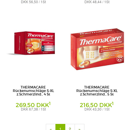
DKK 56,50 / 1St
DKK 48,44 / 1St
Angelini Pharma Deutschland GmbH
Angelini Pharma Deutschland GmbH
THERMACARE
THERMACARE
Rückenumschläge S-XL
Rückenumschläge S-XL
z.Schmerzlind., 4 St
z.Schmerzlind., 5 St
1
1
269,50 DKK
216,50 DKK
DKK 67,38 / 1St
DKK 43,30 / 1St
Angelini Pharma Deutschland GmbH
Pfizer Consumer Healthcare GmbH
(current)
«
1
2
»