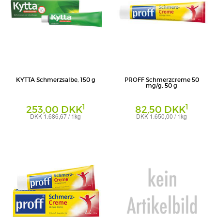
KYTTA Schmerzsalbe, 150 g
PROFF Schmerzcreme 50
mg/g, 50 g
1
1
253,00 DKK
82,50 DKK
DKK 1.686,67 / 1kg
DKK 1.650,00 / 1kg
Creme
Creme
WICK Pharma - Zweigniederlassung der
Dr. Theiss Naturwaren GmbH
Procter & Gamble GmbH