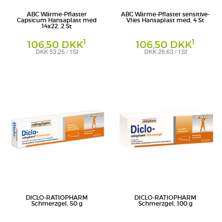
ABC Wärme-Pflaster
ABC Wärme-Pflaster sensitive-
Capsicum Hansaplast med
Vlies Hansaplast med, 4 St
14x22, 2 St
1
1
106,50 DKK
106,50 DKK
DKK 53,25 / 1St
DKK 26,63 / 1St
Pflaster
Pflaster
Beiersdorf AG
Beiersdorf AG
DICLO-RATIOPHARM
DICLO-RATIOPHARM
Schmerzgel, 50 g
Schmerzgel, 100 g