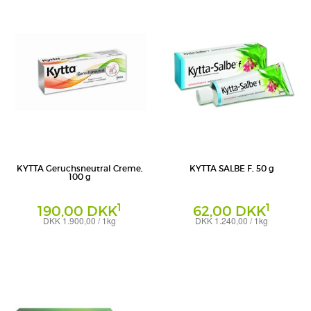
KYTTA Geruchsneutral Creme,
KYTTA SALBE F, 50 g
100 g
1
1
190,00 DKK
62,00 DKK
DKK 1.900,00 / 1kg
DKK 1.240,00 / 1kg
Creme
Creme
WICK Pharma - Zweigniederlassung der
P&G Health Germany GmbH
Procter & Gamble GmbH