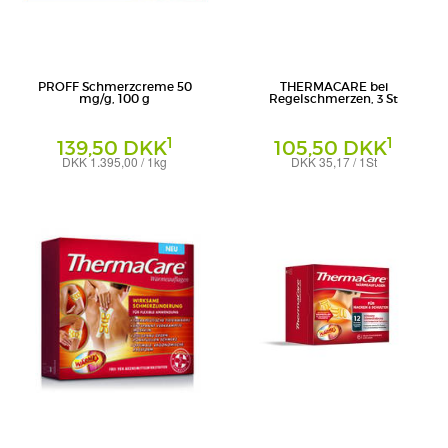
PROFF Schmerzcreme 50
THERMACARE bei
mg/g, 100 g
Regelschmerzen, 3 St
1
1
139,50 DKK
105,50 DKK
DKK 1.395,00 / 1kg
DKK 35,17 / 1St
Creme
Dr. Theiss Naturwaren GmbH
Angelini Pharma Deutschland GmbH