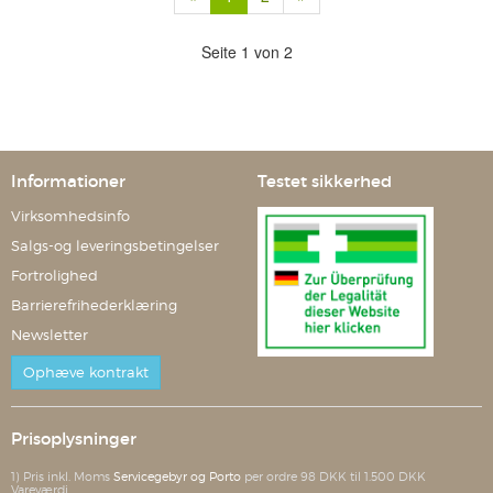
Seite 1 von 2
Informationer
Testet sikkerhed
Virksomhedsinfo
Salgs-og leveringsbetingelser
Fortrolighed
Barrierefrihederklæring
Newsletter
Ophæve kontrakt
Prisoplysninger
1) Pris inkl. Moms
Servicegebyr og Porto
per ordre 98 DKK til 1.500 DKK
Vareværdi.