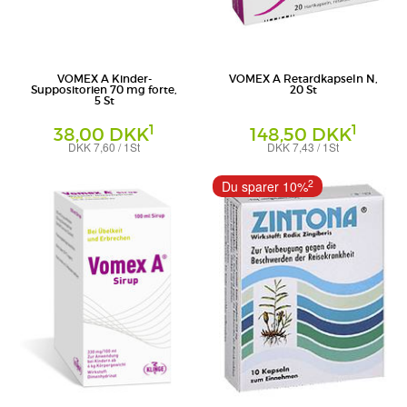
VOMEX A Kinder-
VOMEX A Retardkapseln N,
Suppositorien 70 mg forte,
20 St
5 St
1
1
38,00 DKK
148,50 DKK
DKK 7,60 / 1St
DKK 7,43 / 1St
Suppositorien
Retard-Kapseln
Klinge Pharma GmbH
Klinge Pharma GmbH
2
Du sparer 10%