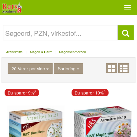
Togg
navi
Arzneimittel
Magen & Darm
Magenschmerzen
20 Varer per side
Sortering
2
2
Du sparer 9%
Du sparer 10%