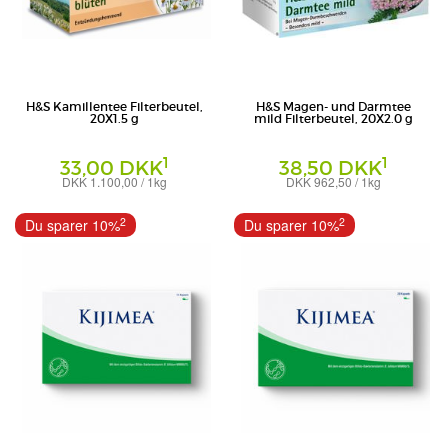
H&S Kamillentee Filterbeutel,
H&S Magen- und Darmtee
20X1.5 g
mild Filterbeutel, 20X2.0 g
1
1
33,00 DKK
38,50 DKK
DKK 1.100,00 / 1kg
DKK 962,50 / 1kg
Filterbeutel
Filterbeutel
H&S Tee-Gesellschaft mbH & Co. KG
H&S Tee-Gesellschaft mbH & Co. KG
2
2
Du sparer 10%
Du sparer 10%