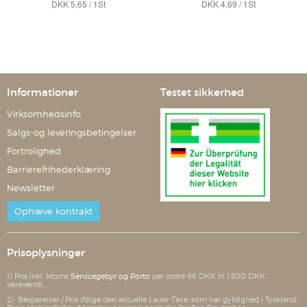
DKK 5,65 / 1St
DKK 4,69 / 1St
Hartkapseln
Hartkapseln
Grünwalder Gesundheitsprodukte GmbH
Grünwalder Gesundheitsprodukte GmbH
Informationer
Testet sikkerhed
Virksomhedsinfo
Salgs-og leveringsbetingelser
Fortrolighed
Barrierefrihederklæring
Newsletter
Ophæve kontrakt
Prisoplysninger
1) Pris inkl. Moms
Servicegebyr og Porto
per ordre 98 DKK til 1.500 DKK
Vareværdi.
2) Besparelser / Pris ifølge den aktuelle Lauer-Taxe, som har gyldighed i Tyskland.