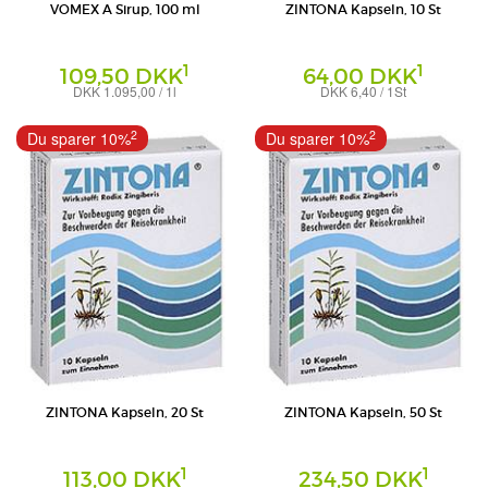
VOMEX A Sirup, 100 ml
ZINTONA Kapseln, 10 St
1
1
109,50 DKK
64,00 DKK
DKK 1.095,00 / 1l
DKK 6,40 / 1St
Sirup
Hartkapseln
Klinge Pharma GmbH
Grünwalder Gesundheitsprodukte GmbH
2
2
Du sparer 10%
Du sparer 10%
ZINTONA Kapseln, 20 St
ZINTONA Kapseln, 50 St
1
1
113,00 DKK
234,50 DKK