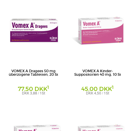
VOMEX A Dragees 50 mg
VOMEX A Kinder-
überzogene Tabletten, 20 St
Suppositorien 40 mg, 10 St
1
1
77,50 DKK
45,00 DKK
DKK 3,88 / 1St
DKK 4,50 / 1St
Überzogene Tabletten
Kinder-Suppositorien
Klinge Pharma GmbH
Klinge Pharma GmbH