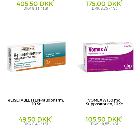
1
1
405,50 DKK
175,00 DKK
DKK 8,11 / 1St
DKK 8,75 / 1St
Hartkapseln
Hartkapseln
Heilpflanzenwohl GmbH
Heilpflanzenwohl GmbH
REISETABLETTEN-ratiopharm,
VOMEX A 150 mg
20 St
Suppositorien, 10 St
1
1
49,50 DKK
105,50 DKK
DKK 2,48 / 1St
DKK 10,55 / 1St
Tabletten
Suppositorien
ratiopharm GmbH
Klinge Pharma GmbH