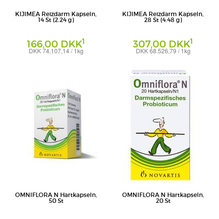
KIJIMEA Reizdarm Kapseln,
KIJIMEA Reizdarm Kapseln,
14 St (2.24 g)
28 St (4.48 g)
1
1
166,00 DKK
307,00 DKK
DKK 74.107,14 / 1kg
DKK 68.526,79 / 1kg
Kapseln
Kapseln
Synformulas GmbH
Synformulas GmbH
OMNIFLORA N Hartkapseln,
OMNIFLORA N Hartkapseln,
50 St
20 St